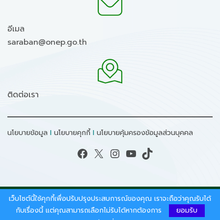
อีเมล
saraban@onep.go.th
ติดต่อเรา
นโยบายข้อมูล
I
นโยบายคุกกี้
I
นโยบายคุ้มครองข้อมูลส่วนบุคคล
Facebook
X
Instagram
YouTube
TikTok
เว็บไซต์นี้ใช้คุกกี้เพื่อปรับปรุงประสบการณ์ของคุณ เราจะถือว่าคุณรับได้
สงวนลิขสิทธิ์ © 2026 - สำนักงานนโยบายและแผน
ทรัพยากรธรรมชาติและสิ่งแวดล้อม.
กับเรื่องนี้ แต่คุณสามารถเลือกไม่รับได้หากต้องการ
ยอมรับ