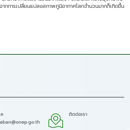
ึ้นจากการเปลี่ยนแปลงสภาพภูมิอากาศโลกจำนวนมากก็เกิดขึ้น
มล
ติดต่อเรา
raban@onep.go.th