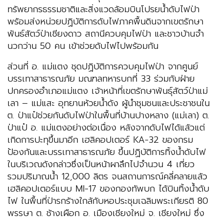
ทรัพยากรธรรมชาติและสิ่งแวดล้อมบินโปรยน้ำดับไฟป่า
พร้อมส่งหน่วยปฏิบัติการดับไฟภาคพื้นดินจากเขตรักษา
พันธ์สัตว์ป่าเชียงดาว สถานีควบคุมไฟป่า และชาวบ้านจำ
นวกว่าน 50 คน เข้าช่วยดับไฟไปพร้อมกัน
ส่วนที่ อ. แม่แตง ชุดปฏิบัติการควบคุมไฟป่า จากศูนย์
บรรเทาสาธารณภัย มณฑลทหารบกที่ 33 ร่วมกับฝ่าย
ปกครองอำเภอแม่แตง เจ้าหน้าที่เขตรักษาพันธุ์สัตว์ป่าแม่
เลา – แม่แสะ อุทยานห้วยน้ำดัง ผู้นำชุมชนและประชาชนใน
ต. ป่าแป๋ช่วยกันดับไฟป่าในพื้นที่บ้านปางหลาง (แม่เลา) ต.
ป่าแป๋ อ. แม่แตงอย่างต่อเนื่อง หลังจากดับไฟได้แล้วแต่
เกิดการปะทุขึ้นมาอีก เฮลิคอปเตอร์ KA-32 ของกรม
ป้องกันและบรรเทาสาธารณภัย ขึ้นปฏิบัติการทิ้งน้ำดับไฟ
ในบริเวณดังกล่าวซึ่งเป็นหน้าผาลึกไปจำนวน 4 เที่ยว
รวมปริมาณน้ำ 12,000 ลิตร จนสถานการณ์คลี่คลายแล้ว
เฮลิคอปเตอร์แบบ MI-17 ของกองทัพบก ได้บินทิ้งน้ำดับ
ไฟ ในพื้นที่ป่ารกร้างใกล้กับหอประชุมเฉลิมพระเกียรติ 80
พรรษา ต. ช้างเผือก อ. เมืองเชียงใหม่ จ. เชียงใหม่ ซึ่ง