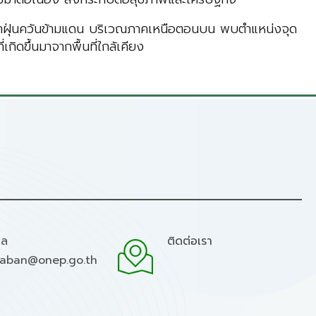
้ปัญหาฝุ่นควันข้ามแดน บริเวณภาคเหนือตอนบน พบตำแหน่งจุด
ดขึ้นมาจากพื้นที่ใกล้เคียง
มล
ติดต่อเรา
raban@onep.go.th