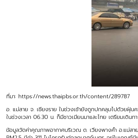
ที่มา: https://news.thaipbs.or.th/content/289787
อ. แม่สาย จ. เชียงราย ในช่วงเช้ายังถูกปกคลุมไปด้วยฝุ่น
ในช่วงเวลา 06.30 น. ก็มีชาวเมียนมาและไทย เตรียมเดินทา
ข้อมูลวัดค่าคุณภาพอากาศบริเวณ ต. เวียงพางคำ อ.แม่ส
PM2.5 มีค่า 311 ไมโครกรัมต่อลูกบาศก์เมตร อยู่ในเกณฑ์ม