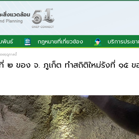
มพันธ์
กฎหมายที่เกี่ยวข้อง
บริการประชา
ของฤดูกาลนี้
่ ๒ ของ จ. ภูเก็ต ทำสถิติใหม่รังที่ ๑๕ ข