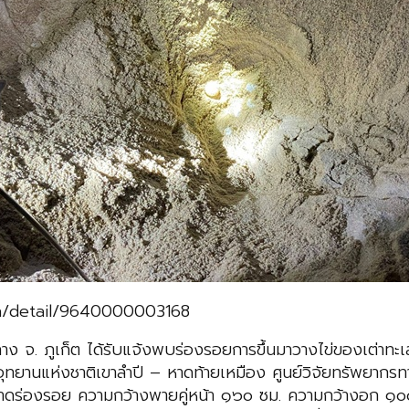
on/detail/9640000003168
ง จ. ภูเก็ต ได้รับแจ้งพบร่องรอยการขึ้นมาวางไข่ของเต่าทะเลใน
้าที่อุทยานแห่งชาติเขาลำปี – หาดท้ายเหมือง ศูนย์วิจัยทรัพย
องรอย ความกว้างพายคู่หน้า ๑๖๐ ซม. ความกว้างอก ๑๐๐ ซม. เบ