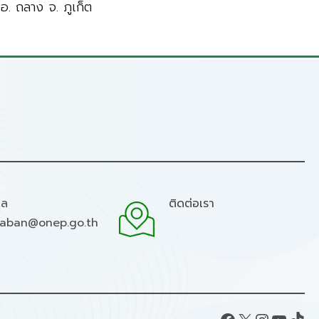
 อ. ถลาง จ. ภูเก็ต
มล
ติดต่อเรา
raban@onep.go.th