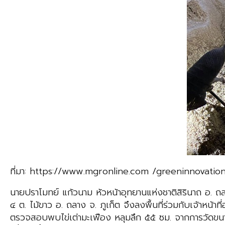
ที่มา: https://www.mgronline.com /greeninnovati
นายปราโมทย์ แก้วนาม หัวหน้าอุทยานแห่งชาติสิรินาถ อ. ถลา
๔ ต. ไม้ขาว อ. ถลาง จ. ภูเก็ต จึงลงพื้นที่ร่วมกับเจ้าหน
ตรวจสอบพบไข่เต่ามะเฟือง หลุมลึก ๕๕ ซม. จากการวัดขนาดร่