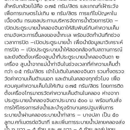
สำหรับกล้วยไม้คือ ๐.๗๕ กรัม/ลิตร และเกณฑ์เฝ้าระวัง
เพื่อการเกษตรไม่เกิน ๒ กรัม/ลิตร การแก้ไขปัญหาใน
เบื้องต้น กรมชลประทานบริหารจัดการน้ำด้วยการปิด –
เปิดประตูระบายน้ำคลองจินดาให้สัมพันธ์กับค่าความเค็ม
ตามจังหวะการขึ้นลงของน้ำทะเล พร้อมจัดทำบันทึกช่วง
เวลาการปิด –เปิดประตูระบายน้ำ เพื่อนำข้อมูลมาวิเคราะห์
การปิด – เปิดประตูระบายน้ำให้สอดคล้องกับสถานการณ์
และยังติดตั้งเครื่องสูบน้ำที่ประตูระบายน้ำคลองจินดา ๒
เครื่อง สูบน้ำจากแม่น้ำท่าจีนในช่วงเวลาที่ค่าความเค็มต่ำ
กว่า ๐.๕ กรัม/ลิตร เข้าไปเติมในคลองจินดา รวมทั้งตรวจ
วัดค่าความเค็มด้านนอก และด้านในคลองทุกชั่วโมง เพื่อ
ควบคุมค่าความเค็มไม่ให้เกิน ๐.๗๕ กรัม/ลิตร โดยการติด
ตั้งเครื่องโทรมาตรวัดค่าความเค็มด้านในคลอง ห่างจาก
ประตูระบายน้ำคลองจินดาประมาณ ๕๐๐ ม. พร้อมกับสั่ง
การให้โครงการส่งน้ำและบำรุงรักษานครปฐมเพิ่มการ
ระบายน้ำผ่านคลองระบายน้ำท่าสาร – บางปลา เป็น ๕๐
ลูกบ.ศก์เมตรต่อวินาที และเพิ่มการระบายน้ำปลายคลองส่ง
น้ำ ๖ ขวา – ๕ ซ้าย และ ๗ ขวา – ๕ ซ้าย ลงสู่ปลาย