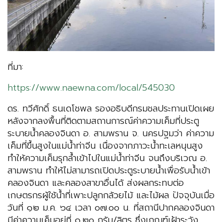
ที่มา:
https://www.naewna.com/local/545030
ดร. ทวีศักดิ์ ธนเดโชพล รองอธิบดีกรมชลประทานเปิดเผย
หลังจากลงพื้นที่ติดตามสถานการณ์ค่าความเค็มที่ประตู
ระบายน้ำคลองจินดา อ. สามพราน จ. นครปฐมว่า ค่าความ
เค็มที่ขึ้นสูงในแม่น้ำท่าจีน เนื่องจากภาวะน้ำทะเลหนุนสูง
ทำให้ความเค็มรุกล้ำเข้าไปในแม่น้ำท่าจีน จนถึงบริเวณ อ.
สามพราน ทำให้ไม่สามารถเปิดประตูระบายน้ำเพื่อรับน้ำเข้า
คลองจินดา และคลองสาขาอื่นได้ ส่งผลกระทบต่อ
เกษตรกรผู้ใช้น้ำที่เพาะปลูกกล้วยไม้ และไม้ผล ปัจจุบันเมื่อ
วันที่ ๑๒ ม.ค. ๖๔ เวลา ๐๗.๐๐ น. ที่สถานีปากคลองจินดา
มีค่าความเค็มอยู่ที่ ๑.๒๐ กรัม/ลิตร ซึ่งเกณฑ์เฝ้าระวัง