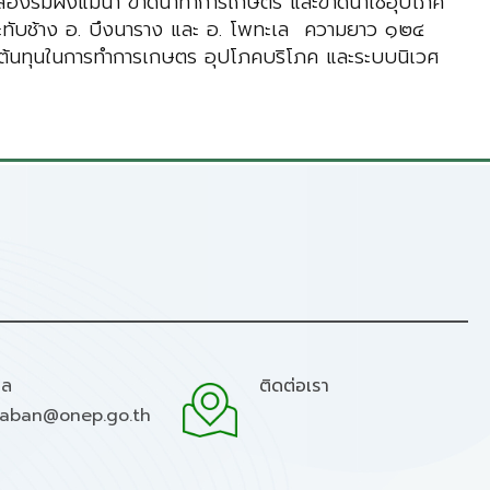
องริมฝั่งแม่น้ำ ขาดน้ำทำการเกษตร และขาดน้ำใช้อุปโภค
ิ์ประทับช้าง อ. บึงนาราง และ อ. โพทะเล ความยาว ๑๒๔
้ำต้นทุนในการทำการเกษตร อุปโภคบริโภค และระบบนิเวศ
มล
ติดต่อเรา
raban@onep.go.th