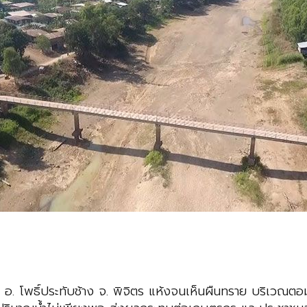
จิก อ. โพธิ์ประทับช้าง จ. พิจิตร แห้งจนเห็นผืนทราย บริเว