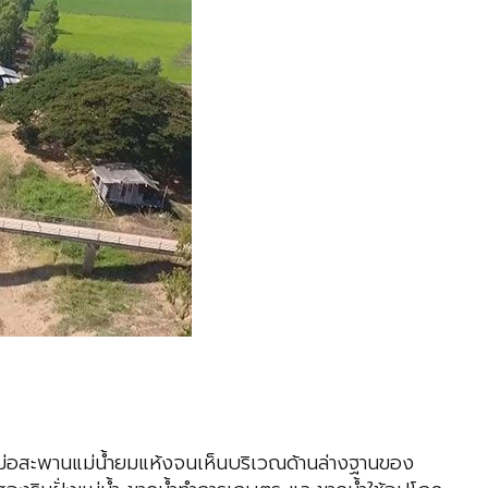
ณตอม่อสะพานแม่น้ำยมแห้งจนเห็นบริเวณด้านล่างฐานของ