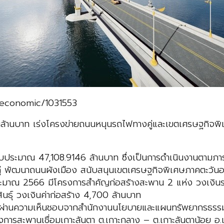
/economic/1031553
้านบาท เร่งโครงข่ายถนนหนุนรถไฟทางคู่และเขตเศรษฐกิจพิ
ะมาณ 47,108.9146 ล้านบาท ซึ่งเป็นการดำเนินงานตามภารก
คู่ พัฒนาถนนผังเมือง สนับสนุนเขตเศรษฐกิจพิเศษภาคตะวันอ
ระมาณ 2566 มีโครงการสำคัญก่อสร้างสะพาน 2 แห่ง วงเงิน
ธุ์ วงเงินค่าก่อสร้าง 4,700 ล้านบาท
 ผ่านความเห็นชอบจากสำนักงานนโยบายและแผนทรัพยากรธรรมชาติ
การสะพานเชื่อมเกาะลันตา ต.เกาะกลาง – ต.เกาะลันตาน้อย อ.เก