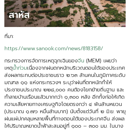
ที่มา:
https://www.sanook.com/news/8183158/
กระทรวงการจัดการเหตุฉุกเฉินของ
จีน
(MEM) เผยว่า
เหตุ
น้ำท่วม
เนื่องจากฝนตกหนักบริเวณตอนใต้ของประเทศ
ส่งผลกระทบต่อประชาชนราว ๒.๖๓ ล้านคนในภูมิภาคระดับ
มณฑล ๑๑ แห่งกระทรวงฯ ระบุว่าฝนที่ตกหนักทำให้
ประชาชนประมาณ ๒๒๘,๐๐๐ คนต้องโยกย้ายถิ่นฐาน และ
ทำลายบ้านเรือนแล้วมากกว่า ๑,๓๐๐ หลัง อีกทั้งก่อให้เกิด
ความเสียหายทางเศรษฐกิจโดยตรงกว่า ๔ พันล้านหยวน
(ประมาณ ๑.๗๖ หมื่นล้านบาท) นับตั้งแต่วันที่ ๒ มิ.ย. พายุ
ฝนแผ่ปกคลุมหลายพื้นที่ทางตอนใต้ของประเทศจีน ส่งผล
ให้ปริมาณหยาดน้ำฟ้าสะสมอยู่ที่ ๑๐๐ – ๓๐๐ มม. ในบาง