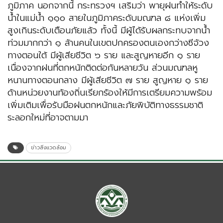
ภูมิภาค นอกจากนี้ กระทรวงฯ เสริมว่า พายุฝนทำให้ระดับ
น้ำในแม่น้ำ ๑๑๐ สายในภูมิภาคระดับมณฑล ๘ แห่งเพิ่ม
สูงเกินระดับเตือนภัยแล้ว ทั้งนี้ มีผู้ได้รับผลกระทบจากน้ำ
ท่วมมากกว่า ๑ ล้านคนในเขตปกครองตนเองกว่างซีจ้วง
ทางตอนใต้ มีผู้เสียชีวิต ๖ ราย และสูญหายอีก ๑ ราย
เนื่องจากฝนที่ตกหนักติดต่อกันหลายวัน ส่วนมณฑลหู
หนานทางตอนกลาง มีผู้เสียชีวิต ๗ ราย สูญหาย ๑ ราย
ด้านหน่วยงานท้องถิ่นเรียกร้องให้มีการเตรียมความพร้อม
เพิ่มเติมเพื่อรับมือฝนตกหนักและภัยพิบัติทางธรรมชาติ
ระลอกใหม่ที่อาจตามมา
ข่าวสิ่งแวดล้อม