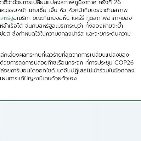
าติว่าด้วยการเปลี่ยนแปลงสภาพภูมิอากาศ ครั้งที่ 26
รรษหน้า นายเซี่ย เจิ้น หัว หัวหน้าทีมเจรจาด้านสภาพ
บ
สหรัฐ
อเมริกา ขณะที่นายจอห์น แคร์รี ทูตสภาพอากาศของ
ห้สำเร็จได้ จีนกับสหรัฐอเมริการะบุว่า ทั้งสองฝ่ายจะย้ำ
าเซลเซียส ซึ่งกำหนดไว้ในความตกลงปารีส และจะยกระดับความ
ิหลีกเลี่ยงผลกระทบที่เลวร้ายที่สุดจากการเปลี่ยนแปลงของ
ียส ด้วยการลดการปล่อยก๊าซเรือนกระจก ที่การประชุม COP26
ล่อยคาร์บอนไดออกไซด์ แต่จีนปฏิเสธไม่เข้าร่วมในข้อตกลง
อกแผนการแก้ปัญหามีเทนด้วยตัวเอง