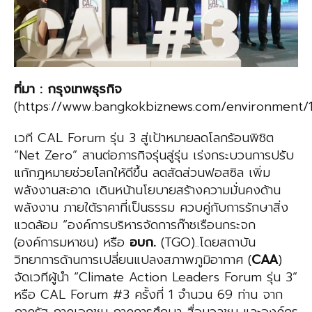
ที่มา
:
กรุงเทพธุรกิจ
(https://www.bangkokbiznews.com/environment/1
เวที CAL Forum รุ่น 3 สู่เป้าหมายลดโลกร้อนพิชิต
“Net Zero” สานต่อภารกิจรุ่นสู่รุ่น เร่งกระบวนการปรับ
แก้กฎหมายช่วยโลกให้ดีขึ้น ลดสัดส่วนฟอสซิล เพิ่ม
พลังงานสะอาด เดินหน้านโยบายสร้างความมั่นคงด้าน
พลังงาน ภายใต้ราคาที่เป็นธรรม ควบคู่กับการรักษาสิ่ง
แวดล้อม “องค์การบริหารจัดการก๊าซเรือนกระจก
(องค์การมหาชน) หรือ
อบก.
(TGO)..โดยสถาบัน
วิทยาการด้านการเปลี่ยนแปลงสภาพภูมิอากาศ (
CAA
)
จัดเวทีผู้นำ “Climate Action Leaders Forum รุ่น 3”
หรือ CAL Forum #3 ครั้งที่ 1 จำนวน 69 ท่าน จาก
ภาครัฐ ภาคเอกชน ภาคการศึกษา สื่อมวลชน และองค์กร