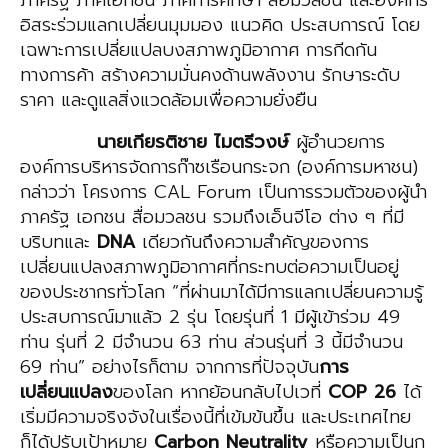
อิสระร่วมแลกเปลี่ยนมุมมอง แนวคิด ประสบการณ์ โดย
เฉพาะการเปลี่ยแปลบงสภาพภูมิอากาศ การกีดกัน
ทางการค้า สร้างความมั่นคงด้านพลังงาน รักษาระดับ
ราคา และดูแลสิ่งแวดล้อมเพื่อความยั่งยืน
นายเกียรติชาย ไมตรีวงษ์
ผู้อำนวยการ
องค์การบริหารจัดการก๊าซเรือนกระจก (องค์การมหาชน)
กล่าวว่า โครงการ CAL Forum เป็นการรวมตัวของผู้นำ
ภาครัฐ เอกชน สื่อมวลชน รวมถึงเอ็นจีโอ ต่าง ๆ ที่มี
บริบทและ
DNA
เดียวกันถึงความสำคัญของการ
เปลี่ยนแปลงสภาพภูมิอากาศที่กระทบต่อความเป็นอยู่
ของประชากรทั่วโลก “ที่ผ่านมาได้มีการแลกเปลี่ยนความรู้
ประสบการณ์มาแล้ว 2 รุ่น โดยรุ่นที่ 1 มีผู้เข้าร่วม 49
ท่าน รุ่นที่ 2 มีจำนวน 63 ท่าน ส่วนรุ่นที่ 3 นี้มีจำนวน
69 ท่าน” อย่างไรก็ตาม จากการที่ปัจจุบัน
การ
เปลี่ยนแปลง
ของโลก หากย้อนกลับไปเวที่
COP 26
ได้
เริ่มมีความจริงจังในเรื่องนี้ที่เข้มข้นขึ้น และประเทศไทย
ก็ได้ปรับเป้าหมาย
Carbon Neutrality
หรือความเป็นก