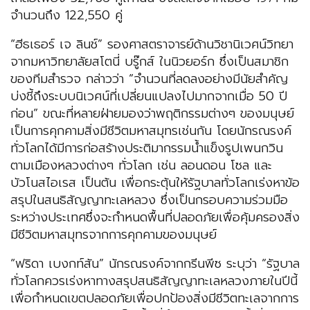
จำนวนถึง 122,550 คู่
“ฮีธเธอร์ เจ ลินช์” รองศาสตราจารย์ด้านวิชานิเวศน์วิทยา
จากมหาวิทยาลัยสโตนี่ บรู๊กส์ ในนิวยอร์ก ซึ่งเป็นสมาชิก
ของทีมสำรวจ กล่าวว่า “จำนวนที่ลดลงอย่างมีนัยสำคัญ
บ่งชี้ถึงระบบนิเวศน์ที่เปลี่ยนแปลงไปมากจากเมื่อ 50 ปี
ก่อน” ขณะที่หลายฝ่ายมองว่าพฤติกรรมต่างๆ ของมนุษย์
เป็นการคุกคามสิ่งมีชีวิตมหาสมุทรเช่นกัน โดยนักรณรงค์
ทั่วโลกได้มีการก่อสร้างประติมากรรมน้ำแข็งรูปเพนกวิน
ตามเมืองหลวงต่างๆ ทั่วโลก เช่น ลอนดอน โซล และ
บัวโนสไอเรส เป็นต้น เพื่อกระตุ้นให้รัฐบาลทั่วโลกเร่งหาข้อ
สรุปในสนธิสัญญาทะเลหลวง ซึ่งเป็นกรอบความร่วมมือ
ระหว่างประเทศซึ่งจะกำหนดพื้นที่ปลอดภัยเพื่อคุ้มครองสิ่ง
มีชีวิตมหาสมุทรจากการคุกคามของมนุษย์
“ฟริดา เบงกท์สัน” นักรณรงค์จากกรีนพีซ ระบุว่า “รัฐบาล
ทั่วโลกควรเร่งหาทางสรุปสนธิสัญญาทะเลหลวงภายในปีนี้
เพื่อกำหนดเขตปลอดภัยเพื่อปกป้องสิ่งมีชีวิตทะเลจากการ