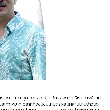
าะหมาก อ.เกาะกูด จ.ตราด ร่วมกับองค์การบริหารการพัฒนา
นตำบลเกาะหมาก วิสาหกิจชุมชนเกษตรผสมผสานบ้านอ่าวนิด