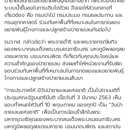
ป่าชายเลนที่แปลกขยายพันธุ์ค่อนข้างยาก เพราะต้องอาศัย
ระบบน้ำขึ้นลงในการเติบโตด้วย จึงขอให้ส่วนกลางที่
เกี่ยวข้อง คือ กรมป่าไม้ กรมประมง กรมชลประทาน และ
กรมอุทกศาสตร์ ร่วมกันหาพื้นที่ที่เหมาะสมในการทดลอง
ขยายพันธุ์โกงกางและปลูกสร้างป่าชายเลนกันต่อไป
รมว.ทส. กล่าวต่อว่า พระราชดำริ และพระราชกรณียกิจ
ของพระบาทสมเด็จพระบรมชนกาธิเบศร มหาภูมิพลอดุลย
เดชมหาราช บรมนาถบพิตร ที่เกี่ยวกับคุณประโยชน์และ
ความสำคัญของป่าชายเลน ส่งผลทำให้หน่วยงานที่รับผิด
ชอบร่วมกันหาพื้นที่ที่เหมาะสมในการทดลองและขยายพันธุ์
โกงกางและปลูกสร้างป่าชายเลนสืบมา
“การประกาศให้ มีวันป่าชายเลนแห่งชาติ เป็นไปตามมติที่
ประชุมคณะรัฐมนตรีมีมติ เมื่อวันที่ 3 มีนาคม 2563 เห็น
ชอบกำหนดให้วันที่ 10 พฤษภาคม ของทุกปี เป็น “วันป่า
ชายเลนแห่งชาติ” เพื่อเป็นการน้อมรำลึกในพระ
มหากรุณาธิคุณของพระบาทสมเด็จพระบรมชนกาธิเบศร
มหาภูมิพลอดุลยเดชมหาราช บรมนาถบพิตร และสถาบัน