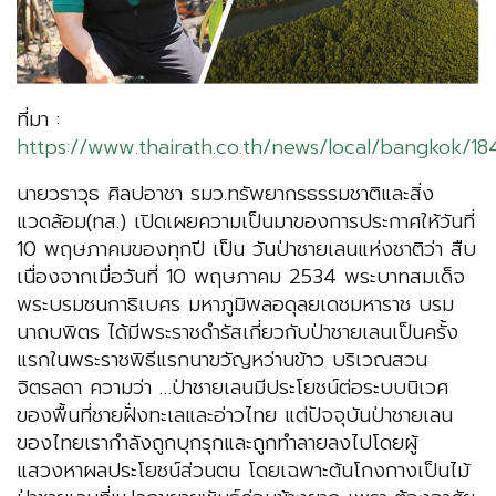
ที่มา :
https://www.thairath.co.th/news/local/bangkok/1
นายวราวุธ ศิลปอาชา รมว.ทรัพยากรธรรมชาติและสิ่ง
แวดล้อม(ทส.) เปิดเผยความเป็นมาของการประกาศให้วันที่
10 พฤษภาคมของทุกปี เป็น วันป่าชายเลนแห่งชาติว่า สืบ
เนื่องจากเมื่อวันที่ 10 พฤษภาคม 2534 พระบาทสมเด็จ
พระบรมชนกาธิเบศร มหาภูมิพลอดุลยเดชมหาราช บรม
นาถบพิตร ได้มีพระราชดำรัสเกี่ยวกับป่าชายเลนเป็นครั้ง
แรกในพระราชพิธีแรกนาขวัญหว่านข้าว บริเวณสวน
จิตรลดา ความว่า …ป่าชายเลนมีประโยชน์ต่อระบบนิเวศ
ของพื้นที่ชายฝั่งทะเลและอ่าวไทย แต่ปัจจุบันป่าชายเลน
ของไทยเรากำลังถูกบุกรุกและถูกทำลายลงไปโดยผู้
แสวงหาผลประโยชน์ส่วนตน โดยเฉพาะต้นโกงกางเป็นไม้