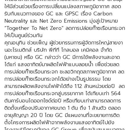
ให้มีส่วนช่วยเรื่องการเปลี่ยนแปลงสภาพภูมิอากาศ สอด
รับกับแนวทางของ GC และ GPSC เรื่อง Carbon
Neutrality และ Net Zero Emissions มุ่งสู่เป้าหมาย
“Together To Net Zero” ลดการปล่อยก๊าซเรือนกระจก
ให้เป็นศูนย์ร่วมกัน
คุณอนุทิน ช่วยเพ็ญ ผู้ช่วยกรรมการผู้จัดการใหญ่สายงา
นอะโรเมติกส์ บริษัท พีทีที โกลบอล เคมิคอล จำกัด
(มหาชน) หรือ GC กล่าวว่า GC มีการใช้พลังงานสะอาด
ได้แก่ แสงอาทิตย์มาผลิตไฟฟ้าแบบลอยน้ำ เพื่อช่วยลด
การปล่อยก๊าซเรือนกระจก ชะลอวิกฤตสภาพภูมิอากาศ ลด
การปล่อยก๊าซเรือนกระจกได้อย่างเป็นรูปธรรม โดย
สามารถผลิตพลังงานไฟฟ้าได้ถึง 1.12 ล้านหน่วยต่อปี ลด
การปล่อยก๊าซเรือนกระจกสู่บรรยากาศ ได้เทียบเท่า 564
ตันคาร์บอนไดออกไซด์ต่อปี หรือเทียบเท่าสามารถลดการ
ติดตั้งเครื่องปรับอากาศขนาด 1 ตัน ถึง 1 ล้านตัว ตลอด
อายุสัญญา 20 ปี โดย GC มีแผนงานที่จะขยายการติด
ตั้งโครงการผลิตไฟฟ้าจากพลังงานแสงอาทิตย์ไปยัง
โรงงานปิโตรเคมีของ GC Group เพื่อสนับสนุนแนวทาง