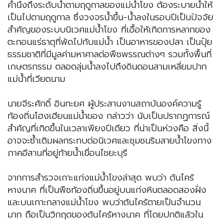
คำนึงถึงระดับน้ำตามฤดูกาลของแม่น้ำโขง ต้องระบายน้ำให้
เป็นไปตามฤดูกาล ซึ่งวงจรน้ำขึ้น-น้ำลงในรอบปีเป็นปัจจัย
สำคัญของระบบนิเวศแม่น้ำโขง ที่เอื้อให้เกิดการหลากของ
ตะกอนแร่ธาตุที่พัดไปกับแม่น้ำ เป็นอาหารของปลา เป็นปุ๋ย
ธรรมชาติที่มีมูลค่ามหาศาลต่อพืชพรรณต่างๆ รวมทั้งพื้นที่
เกษตรกรรม ตลอดลุ่มน้ำลงไปถึงดินดอนสามเหลี่ยมปาก
แม่น้ำที่เวียดนาม
นายจีระศักดิ์ อินทะยศ ผู้ประสานงานสถาบันองค์ความรู้
ท้องถิ่นโฮงเฮียนแม่น้ำของ กล่าวว่า นับเป็นปรากฏการณ์
สำคัญที่เกิดขึ้นในเวลาเพียงปีเดียว ที่น่าเป็นห่วงคือ สิ่งนี้
อาจจะซ้ำเติมผลกระทบต่อนิเวศและชุมชนริมสายน้ำโขงทาง
ภาคอีสานที่อยู่ท้ายน้ำเขื่อนไชยะบุรี
จากการสำรวจเกาะแก่งแม่น้ำโขงล่าสุด พบว่า ต้นไคร้
หางนาค ที่เป็นพืชท้องถิ่นขึ้นอยู่บนแก่งหินตลอดสองฝั่ง
และบนเกาะกลางแม่น้ำโขง พบว่าต้นไคร้ตายเป็นจำนวน
มาก ถือเป็นวิกฤตของต้นไคร้หางนาค ที่โดยปกติแล้วใน