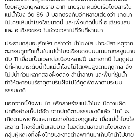
โดยผู้สูงอายุหลายราย อาทิ นายรุณ คนขับเรือโดยสารใน
แม่น้ำโขง วัย 86 ปี บอกตรงกับอีกหลายเสียงว่า เกิดมา
ไม่เคยเห็นน้ำโขงใสขนาดนี้ และเพิ่งเกิดขึ้นที่ อ.เชียงแสน
และ อ.เชียงของ ในช่วงเวลาไม่กี่วันที่ผ่านมา
ประธานกลุ่มอนุรักษ์ฯ กล่าวว่า น้ำโขงใส น่าจะมีสาเหตุจาก
ตะกอนถูกกักเก็บในแม่น้ำโขงเขื่อนตอนบนในมณฑลยูนนาน
นับ 11 เขื่อนเป็นเวลาต่อเนื่องหลายปี นอกจากนี้ ในฤดูฝน
ปีที่ผ่านมาระดับน้ำในแม่น้ำโขงไม่ได้เพิ่มสูงตามฤดูกาล จึง
ไม่มีน้ำท่วมหลากสองฝั่งตลิ่ง ลำน้ำสาขา และพื้นที่ชุ่มน้ำ
ทำให้ตะกอนแร่ธาตุตามริมฝั่งไม่ได้ถูดพัดพาตามระบบ
ธรรมชาติ
นอกจากนี้ยังพบ ไก หรือสาหร่ายแม่น้ำโขง มีความผิด
ปกติอย่างเห็นได้ชัด จากปกติตามธรรมชาติแล้ว “ไก” จะ
เกิดตามหาดหินและเกาะแก่งในช่วงฤดูแล้ง เมื่อแม่น้ำโขงใส
สะอาด ไกจะขึ้นเป็นเส้นยาว ในอดีตนั้นชาวบ้านโดยเฉพาะ
กลุ่มผู้หญิงทั้งฝั่งไทยและลาวต่างพากันมาเก็บไกนำไปขาย