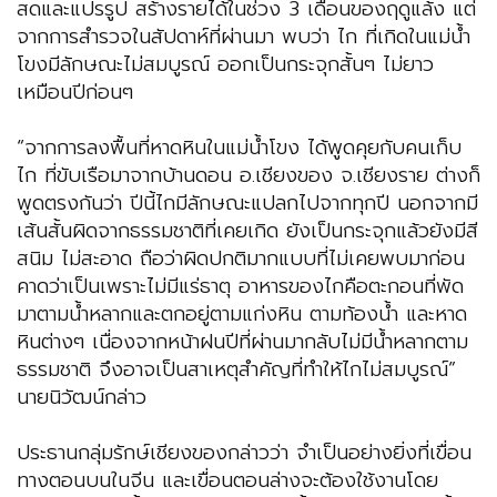
สดและแปรรูป สร้างรายได้ในช่วง 3 เดือนของฤดูแล้ง แต่
จากการสำรวจในสัปดาห์ที่ผ่านมา พบว่า ไก ที่เกิดในแม่น้ำ
โขงมีลักษณะไม่สมบูรณ์ ออกเป็นกระจุกสั้นๆ ไม่ยาว
เหมือนปีก่อนๆ
“จากการลงพื้นที่หาดหินในแม่น้ำโขง ได้พูดคุยกับคนเก็บ
ไก ที่ขับเรือมาจากบ้านดอน อ.เชียงของ จ.เชียงราย ต่างก็
พูดตรงกันว่า ปีนี้ไกมีลักษณะแปลกไปจากทุกปี นอกจากมี
เส้นสั้นผิดจากธรรมชาติที่เคยเกิด ยังเป็นกระจุกแล้วยังมีสี
สนิม ไม่สะอาด ถือว่าผิดปกติมากแบบที่ไม่เคยพบมาก่อน
คาดว่าเป็นเพราะไม่มีแร่ธาตุ อาหารของไกคือตะกอนที่พัด
มาตามน้ำหลากและตกอยู่ตามแก่งหิน ตามท้องน้ำ และหาด
หินต่างๆ เนื่องจากหน้าฝนปีที่ผ่านมากลับไม่มีน้ำหลากตาม
ธรรมชาติ จึงอาจเป็นสาเหตุสำคัญที่ทำให้ไกไม่สมบูรณ์”
นายนิวัฒน์กล่าว
ประธานกลุ่มรักษ์เชียงของกล่าวว่า จำเป็นอย่างยิ่งที่เขื่อน
ทางตอนบนในจีน และเขื่อนตอนล่างจะต้องใช้งานโดย