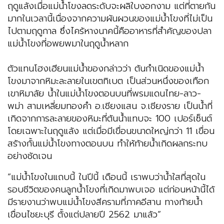
ฤดูแล้งเมื่อแม่น้ำโขงลดระดับจะผลิใบงอกงาม แต่ที่ตายกัน
มากในเวลานี้เนื่องจากความผันผวนของแม่น้ำโขงที่ไม่เป็น
ไปตามฤดูกาล ซึ่งไคร้หางนาคนี้คืออาหารที่สำคัญของปลา
แม่น้ำโขงที่อพยพมาในฤดูน้ำหลาก
ตัวแทนโฮงเฮียนแม่น้ำของกล่าวว่า ต้นกำเนิดของแม่น้ำ
โขงมาจากหิมะละลายในเขตทิเบต เป็นส่วนหนึ่งของเทือก
เขาหิมาลัย น้ำในแม่น้ำโขงตอนบนที่พรมแดนไทย-ลาว-
พม่า สามเหลี่ยมทองคำ อ.เชียงแสน จ.เชียงราย เป็นน้ำที่
เกิดจากการละลายของหิมะที่ต้นน้ำแทบจะ 100 เปอร์เซ็นต์
โดยเฉพาะในฤดูแล้ง แต่เมื่อมีเขื่อนขนาดใหญ่กว่า 11 เขื่อน
สร้างกั้นแม่น้ำโขงทางตอนบน ทำให้ท้ายน้ำเกิดผลกระทบ
อย่างชัดเจน
“แม่น้ำโขงในแถบนี้ ในปีนี้ เดือนนี้ เราพบว่าน้ำใสที่สุดใน
รอบชีวิตของคนลูกน้ำโขงที่เกิดมาพบเจอ แต่ก่อนหน้านี้ได้
มีรายงานว่าพบแม่น้ำโขงสีครามที่ภาคอีสาน ทางท้ายน้ำ
เขื่อนไชยะบุรี ตั้งแต่ปลายปี 2562 มาแล้ว”