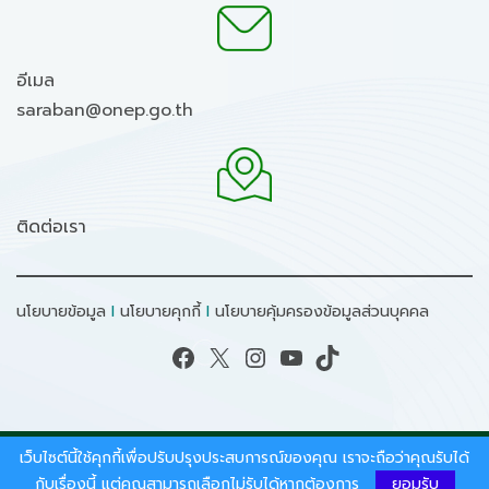
อีเมล
saraban@onep.go.th
ติดต่อเรา
นโยบายข้อมูล
I
นโยบายคุกกี้
I
นโยบายคุ้มครองข้อมูลส่วนบุคคล
Facebook
X
Instagram
YouTube
TikTok
เว็บไซต์นี้ใช้คุกกี้เพื่อปรับปรุงประสบการณ์ของคุณ เราจะถือว่าคุณรับได้
สงวนลิขสิทธิ์ © 2026 - สำนักงานนโยบายและแผน
ทรัพยากรธรรมชาติและสิ่งแวดล้อม.
กับเรื่องนี้ แต่คุณสามารถเลือกไม่รับได้หากต้องการ
ยอมรับ