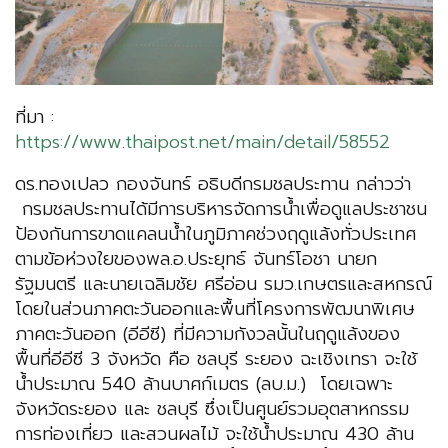
ที่มา :
https://www.thaipost.net/main/detail/58552
ดร.ทองเปลว กองจันทร์ อธิบดีกรมชลประทาน กล่าวว่า
กรมชลประทานได้มีการบริหารจัดการน้ำเพื่อดูแลประชาชน
ป้องกันการขาดแคลนน้ำในภูมิภาคช่วงฤดูแล้งทั่วประเทศ
ตามข้อห่วงใยของพล.อ.ประยุทธ์ จันทร์โอชา นายก
รัฐมนตรี และนายเฉลิมชัย ศรีอ่อน รมว.เกษตรและสหกรณ์
โดยในส่วนภาคตะวันออกและพื้นที่โครงการพัฒนาพิเศษ
ภาคตะวันออก (อีอีซี) ที่มีความกังวลนั้นในฤดูแล้งของ
พื้นที่อีอีซี 3 จังหวัด คือ ชลบุรี ระยอง ฉะเชิงเทรา จะใช้
น้ำประมาณ 540 ล้านบาศก์เมตร (ลบ.ม.) โดยเฉพาะ
จังหวัดระยอง และ ชลบุรี ซึ่งเป็นศูนย์รวมอุตสาหกรรม
การท่องเที่ยว และสวนผลไม้ จะใช้น้ำประมาณ 430 ล้าน