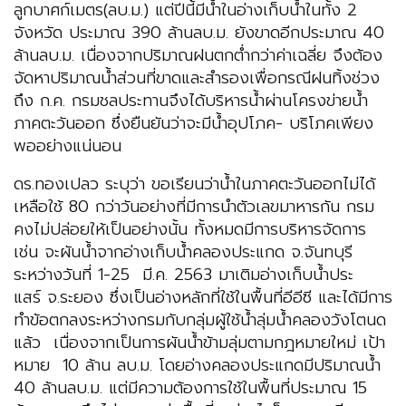
ลูกบาศก์เมตร(ลบ.ม.) แต่ปีนี้มีน้ำในอ่างเก็บน้ำในทั้ง 2
จังหวัด ประมาณ 390 ล้านลบ.ม. ยังขาดอีกประมาณ 40
ล้านลบ.ม. เนื่องจากปริมาณฝนตกต่ำกว่าค่าเฉลี่ย จึงต้อง
จัดหาปริมาณน้ำส่วนที่ขาดและสำรองเพื่อกรณีฝนทิ้งช่วง
ถึง ก.ค. กรมชลประทานจึงได้บริหารน้ำผ่านโครงข่ายน้ำ
ภาคตะวันออก ซึ่งยืนยันว่าจะมีน้ำอุปโภค- บริโภคเพียง
พออย่างแน่นอน
ดร.ทองเปลว ระบุว่า ขอเรียนว่าน้ำในภาคตะวันออกไม่ได้
เหลือใช้ 80 กว่าวันอย่างที่มีการนำตัวเลขมาหารกัน กรม
คงไม่ปล่อยให้เป็นอย่างนั้น ทั้งหมดมีการบริหารจัดการ
เช่น จะผันน้ำจากอ่างเก็บน้ำคลองประแกด จ.จันทบุรี
ระหว่างวันที่ 1-25 มี.ค. 2563 มาเติมอ่างเก็บน้ำประ
แสร์ จ.ระยอง ซึ่งเป็นอ่างหลักที่ใช้ในพื้นที่อีอีซี และได้มีการ
ทำข้อตกลงระหว่างกรมกับกลุ่มผู้ใช้น้ำลุ่มน้ำคลองวังโตนด
แล้ว เนื่องจากเป็นการผันน้ำข้ามลุ่มตามกฎหมายใหม่ เป้า
หมาย 10 ล้าน ลบ.ม. โดยอ่างคลองประแกดมีปริมาณน้ำ
40 ล้านลบ.ม. แต่มีความต้องการใช้ในพื้นที่ประมาณ 15