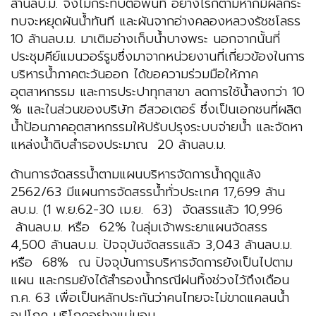
ล้านลบ.ม. จึงไม่กระทบต่อพื้นที่ อย่างไรก็ตามหากมีผลกระ
ทบจะหยุดผันน้ำทันที และผันจากอ่างคลองหลวงรัชชโลธร
10 ล้านลบ.ม. มาเติมอ่างเก็บน้ำบางพระ นอกจากนั้นที่
ประชุมคีย์แมนวอร์รูมซึ่งมาจากหน่วยงานที่เกี่ยวข้องในการ
บริหารน้ำภาคตะวันออก ได้ขอความร่วมมือให้ภาค
อุตสาหกรรม และการประปาทุกสาขา ลดการใช้น้ำลงกว่า 10
% และในส่วนของบริษัท อีสวอเตอร์ ซึ่งเป็นเอกชนที่ผลิต
น้ำป้อนภาคอุตสาหกรรมให้ปรับปรุงระบบจ่ายน้ำ และจัดหา
แหล่งน้ำดิบสำรองประมาณ 20 ล้านลบ.ม.
ด้านการจัดสรรน้ำตามแผนบริหารจัดการน้ำฤดูแล้ง
2562/63 มีแผนการจัดสรรน้ำทั่วประเทศ 17,699 ล้าน
ลบ.ม. (1 พ.ย.62-30 เม.ย. 63) จัดสรรแล้ว 10,996
ล้านลบ.ม. หรือ 62% ในลุ่มเจ้าพระยาแผนจัดสรร
4,500 ล้านลบ.ม. ปัจจุบันจัดสรรแล้ว 3,043 ล้านลบ.ม.
หรือ 68% ณ ปัจจุบันการบริหารจัดการยังเป็นไปตาม
แผน และกรมยังได้สำรองน้ำกรณีฝนทิ้งช่วงไว้ถึงเดือน
ก.ค. 63 เพื่อเป็นหลักประกันว่าคนไทยจะไม่ขาดแคลนน้ำ
อุปโภค บริโภคอย่างแน่นอน.