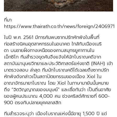
ที่มา:
https://www.thairath.co.th/news/foreign/2406971
ในปี พ.ศ. 2561 มีการค้นพบซากปรักหักพังในพื้นที่
ก่อสร้างนิคมอุตสาหกรรมในอนาคต ใกล้กับเมืองเมริ
ดา บนชายฝั่งทางเหนือของคาบสมุทรยูคาทานใน
เม็กซิโก ทีมสำรวจขุดค้นจึงแจ้งให้นักโบราณคดีจาก
สถาบันมานุษยวิทยาและประวัติศาสตร์แห่งชาติ (INAH) เข้า
มาตรวจสอบ ล่าสุด ทีมนักโบราณคดีได้เฉลยถึงซากปรัก
หักพังดังกล่าวเป็นสถาปัตยกรรมของเมือง Xiol ใน
อาณาจักรมายาโบราณ โดย Xiol ในภาษามายันนั้นหมาย
ถึง “จิตวิญญาณของมนุษย์” และเชื่อกันว่า เป็นถิ่นอาศัย
ของผู้คนประมาณ 4,000 คน ช่วงคริสต์ศักราชที่ 600-
900 ตรงกับปลายยุคคลาสสิก
ทีมสำรวจระบุว่า เมืองโบราณแห่งนี้มีอายุ 1,500 ปี แต่