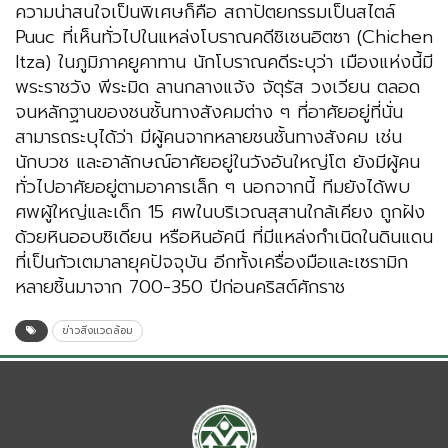
ความน่าสนใจเป็นพิเศษก็คือ สถาปัตยกรรมเป็นสไตล์
Puuc ที่เห็นทั่วไปในแหล่งโบราณคดีชิเชนอิตซา (Chichen
Itza) ในภูมิภาคยูคาทาน นักโบราณคดีระบุว่า เมืองแห่งนี้มี
พระราชวัง พีระมิด ลานกลางแจ้ง จัตุรัส วงเวียน ตลอด
จนหลักฐานของชนชั้นทางสังคมต่าง ๆ ที่อาศัยอยู่ที่นั่น
สามารถระบุได้ว่า มีผู้คนจากหลายชนชั้นทางสังคม เช่น
นักบวช และอาลักษณ์อาศัยอยู่ในวังอันใหญ่โต ยังมีผู้คน
ทั่วไปอาศัยอยู่ตามอาคารเล็ก ๆ นอกจากนี้ ทีมยังได้พบ
ศพผู้ใหญ่และเด็ก 15 ศพในบริเวณสุสานใกล้เคียง ถูกฝัง
ด้วยหินออบซิเดียน หรือหินอัคนี ที่มีแหล่งกำเนิดในดินแดน
ที่เป็นกัวเตมาลายุคปัจจุบัน อีกทั้งเครื่องมือและเซรามิก
หลายชิ้นมาจาก 700-350 ปีก่อนคริสต์ศักราช
ข่าวสิ่งแวดล้อม