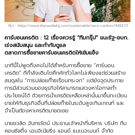
ที่มา : https://www.thansettakij.com/sustainable/zero-carbon/545573
คาร์บอนเครดิต : 12 เรื่องควรรู้ “ทีมกรุ๊ป” แนะรัฐ-อบก.
เร่งสนับสนุน
เเละ
กำกับดูแล
ตลาดการซื้อขายคาร์บอนเครดิตให้เข้มแข็ง
นาทีนี้ไม่พูดถึงคงไม่ได้สำหรับการซื้อขาย “คาร์บอน
เครดิต” ที่กำลังเติบโตคึกคักทั่วโลกไม่เพียงแต่ช่วยสร้าง
สมดุลใน “การปล่อยก๊าซเรือนกระจก” เเต่ยังจุดประกาย
การมีส่วนร่วมของธุรกิจให้สามารถแสวงหาโอกาสทำ
ประโยชน์ได้ ด้วยการนำเครดิตเหลือเหล่านั้นมาขึ้นทะเบียน
ขายให้กับธุรกิจอื่นที่ปล่อยก๊าซในระดับสูงเกินเกณฑ์ และ
จำเป็นต้องหาเครดิตมาชดเชย
นายชวลิต จันทรรัตน์ ประธานเจ้าหน้าที่บริหาร บริษัท ทีม
คอนซัลติ้ง เอนจิเนียริ่ง แอนด์ แมเนจเมนท์ จํากัด