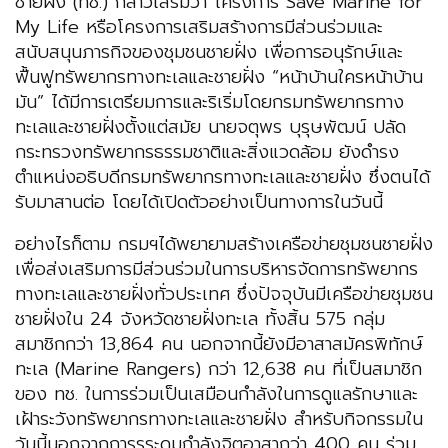
ชายฝั่ง (ทช.) กล่าวเสริมว่า โครงการ Save Marine for
My Life หรือโครงการเสริมสร้างการมีส่วนร่วมและ
สนับสนุนภารกิจของชุมชนชายฝั่ง เพื่อการอนุรักษ์และ
ฟื้นฟูทรัพยากรทางทะเลและชายฝั่ง “หน้าบ้านใครหน้าบ้าน
มัน” ได้มีการเตรียมการและริเริ่มโดยกรมทรัพยากรทาง
ทะเลและชายฝั่งตั้งแต่สมัย นายจตุพร บุรุษพัฒน์ ปลัด
กระทรวงทรัพยากรธรรมชาติและสิ่งแวดล้อม ยังดำรง
ตำแหน่งอธิบดีกรมทรัพยากรทางทะเลและชายฝั่ง ซึ่งตนได้
รับมาสานต่อ โดยได้เปิดตัวอย่างเป็นทางการในวันนี้
อย่างไรก็ตาม กรมฯได้พยายามสร้างเครือข่ายชุมชนชายฝั่ง
เพื่อส่งเสริมการมีส่วนร่วมในการบริหารจัดการทรัพยากร
ทางทะเลและชายฝั่งทั่วประเทศ ซึ่งปัจจุบันมีเครือข่ายชุมชน
ชายฝั่งใน 24 จังหวัดชายฝั่งทะเล ทั้งสิ้น 575 กลุ่ม
สมาชิกกว่า 13,864 คน นอกจากนี้ยังมีอาสาสมัครพิทักษ์
ทะเล (Marine Rangers) กว่า 12,638 คน ที่เป็นสมาชิก
ของ ทช. ในการร่วมเป็นเสมือนกำลังในการดูแลรักษาและ
เฝ้าระวังทรัพยากรทางทะเลและชายฝั่ง สำหรับกิจกรรมใน
วันนี้นอกจากการรระดมกำลังจิตอาสากว่า 400 คน ร่วม