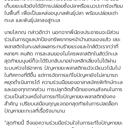
เก็บขยะแล้วยังได้มีการปล่อยซั้งปลาหรือแนวปะการังเทียม
ในพื้นที่ เพื่อเป็นแหล่งอนุบาลพันธุ์ปลา พร้อมปล่อยเต่า
ทะเล และพันธุ์ปลาลงสู่ทะเล
นายโสภณ กล่าวอีกว่า นอกจากพี่น้องประชาชนจะมีส่วน
ร่วมในการดูแลปกป้องทรัพยากรหน้าบ้านตนเองแล้ว ขยะ
พลาสติกในทะเลส่งผลกระทบร้ายแรงและใกล้ตัวเรากว่าที่
หลายๆ คนคิด การสะสมของไมโครพลาสติกในสัตว์ทะเล
สุดท้ายมนุษย์ก็จะได้รับกลับมาอย่างหลีกเลี่ยงไม่ได้ผ่าน
ระบบห่วงโซ่อาหาร ปัญหาขยะพลาสติกแม้จะมีแนวโน้มไป
ในทิศทางที่ดีขึ้น แต่การจัดการแก้ไขปัญหายังไม่สามารถ
หยุดดำเนินการได้ ความร่วมมือของอาสาสมัครพิทักษ์ทะเล
และของทุกภาคส่วน การปลุกจิตสำนึกของคนสังคมในการ
ร่วมเป็นส่วนหนึ่งในการแก้ไขปัญหาขยะพลาสติกยังคง
สำคัญ เปรียบเสมือนกุญแจดอกสุดท้ายในการปลดล็อก
ปัญหาขยะทะเลที่เรื้อรังมานาน
”สุดท้ายนี้ จึงขอความร่วมมือร่วมใจในการแก้ไขปัญหาขยะ