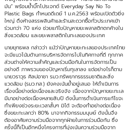
มัน” พร้อมย้ำบิ๊กโปรเจกต์ Everyday Say No To
Plastic Bags กำหนดดีเดย์ 1 ม.ค.2563 พร้อมเปิดตัวยิ่ง
ใหญ่ ดึงห้างสรรพสินค้าและร้านสะดวกซื้อทั่วประเทศเข้า
ร่วมกว่า 70 แห่ง ช่วยแก้ไขปัญหาขยะพลาสติกตกค้างใน
สิ่งแวดล้อม และขยะพลาสติกในทะเลของประเทศ
นายยุทธพล กล่าวว่า แม้ว่าปัญหาขยะทะเลของประเทศไทย
จะมีแนวโน้มด้านการบริหารจัดการไปในทิศทางที่ดี ทุกภาค
ส่วนต่างให้ความสำคัญและร่วมมือกันในการจัดการเป็น
อย่างดี ภาพรวมของปัญหาเริ่มทุเลาลง แต่อย่างไรก็ตาม
นายวราวุธ ศิลปอาชา รมว.ทรัพยากรธรรมชาติและสิ่ง
แวดล้อม (รมว.ทส.) ยังคงเน้นย้ำอยู่เสมอ ให้ดำเนินการ
เรื่องนี้อย่างต่อเนื่องและจริงจัง เนื่องจากปัญหาขยะทะเล
มีมาอย่างต่อเนื่องหลายสิบปี ดังนั้นการดำเนินการแก้ไขจะ
ทำเพียงช่วงระยะเวลาสั้นๆ มิได้ จะต้องทำอย่างต่อเนื่อง
ซึ่งขยะทะเลกว่า 80% มาจากกิจกรรมมนุษย์ ดังนั้นจึง
ต้องอาศัยความร่วมมือจากทุกฝ่ายในการร่วมมือกัน ซึ่ง
ครั้งนี้ก็เป็นอีกหนึ่งโครงการที่มุ่งเน้นความร่วมมือจาก