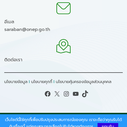
อีเมล
saraban@onep.go.th
ติดต่อเรา
นโยบายข้อมูล
I
นโยบายคุกกี้
I
นโยบายคุ้มครองข้อมูลส่วนบุคคล
Facebook
X
Instagram
YouTube
TikTok
เว็บไซต์นี้ใช้คุกกี้เพื่อปรับปรุงประสบการณ์ของคุณ เราจะถือว่าคุณรับได้
สงวนลิขสิทธิ์ © 2026 - สำนักงานนโยบายและแผน
ทรัพยากรธรรมชาติและสิ่งแวดล้อม.
กับเรื่องนี้ แต่คุณสามารถเลือกไม่รับได้หากต้องการ
ยอมรับ