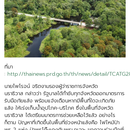
ที่มา
:
http://thainews.prd.go.th/th/news/detail/TCA
นายไพโรจน์ จริตงามรองผู้ว่าราชการจังหวัด
นราธิวาส กล่าวว่า รัฐบาลได้กำชับทุกจังหวัดออกมาตรการ
รับมือภัยแล้ง พร้อมแจ้งเตือนหากมีพื้นที่ใดจะเกิดภัย
แล้ง ให้เร่งเก็บน้ำอุปโภค-บริโภค ซึ่งในพื้นที่จังหวัด
นราธิวาส ได้เตรียมมาตรการช่วยเหลือไว้แล้ว อย่างไร
ก็ตาม ปัญหาที่เกิดขึ้นในพื้นที่ช่วงหน้าแล้งคือ ไฟไหม้ป่า
พรุ 2 แห่ง ป่าพรุโต๊ะแดงกับพรุบาเจาะ ขอความร่วมมือพี่