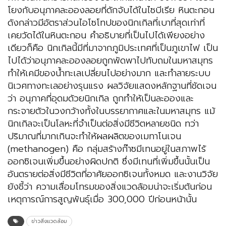
โยงกับอนุภาคละอองลอยที่ดักจับได้ในไซบีเรีย หินตะกอน
ดังกล่าวมีอัตราส่วนไอโซโทปของนิกเกิลที่เบาที่สุดเท่าที่
เคยวัดได้ในหินตะกอน คำอธิบายที่เป็นไปได้เพียงอย่าง
เดียวก็คือ นิกเกิลนี้มีที่มาจากภูมิประเทศที่เป็นภูเขาไฟ เป็น
ไปได้ว่าอนุภาคละอองลอยถูกพัดพาไปทับถมในมหาสมุทร
ทำให้เคมีของน้ำทะเลเปลี่ยนไปอย่างมาก และทำลายระบบ
นิเวศทางทะเลอย่างรุนแรง ผลวิจัยแสดงหลักฐานที่ชัดเจน
ว่า อนุภาคที่อุดมด้วยนิกเกิล ถูกทำให้เป็นละอองและ
กระจายตัวในวงกว้างทั้งในบรรยากาศและในมหาสมุทร แม้
นิกเกิลจะเป็นโลหะที่จำเป็นต่อสิ่งมีชีวิตหลายชนิด ทว่า
ปริมาณที่มากเกินจะทำให้ผลผลิตของเมทาโนเจน
(methanogen) คือ กลุ่มสร้างก๊าซมีเทนอยู่ในสภาพไร้
ออกซิเจนเพิ่มขึ้นอย่างผิดปกติ ซึ่งมีเทนที่เพิ่มขึ้นนั้นเป็น
อันตรายต่อสิ่งมีชีวิตที่อาศัยออกซิเจนทั้งหมด และงานวิจัย
ยังชี้ว่า ความเสื่อมโทรมของสิ่งแวดล้อมน่าจะเริ่มต้นก่อน
เหตุการณ์การสูญพันธุ์เมื่อ 300,000 ปีก่อนหน้านั้น
ข่าวสิ่งแวดล้อม