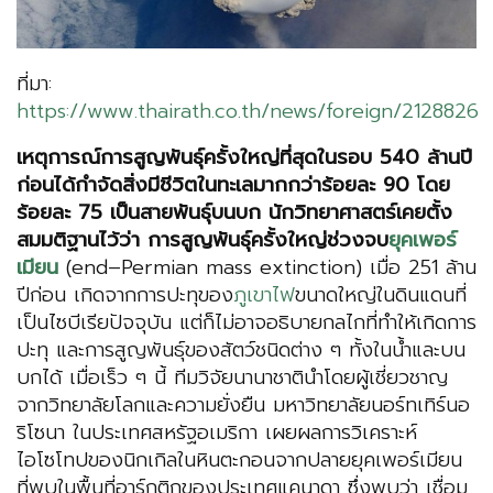
ที่มา:
https://www.thairath.co.th/news/foreign/2128826
เหตุการณ์การสูญพันธุ์ครั้งใหญ่ที่สุดในรอบ 540 ล้านปี
ก่อนได้กำจัดสิ่งมีชีวิตในทะเลมากกว่าร้อยละ 90 โดย
ร้อยละ 75 เป็นสายพันธุ์บนบก นักวิทยาศาสตร์เคยตั้ง
สมมติฐานไว้ว่า การสูญพันธุ์ครั้งใหญ่ช่วงจบ
ยุคเพอร์
เมียน
(end–Permian mass extinction) เมื่อ 251 ล้าน
ปีก่อน เกิดจากการปะทุของ
ภูเขาไฟ
ขนาดใหญ่ในดินแดนที่
เป็นไซบีเรียปัจจุบัน แต่ก็ไม่อาจอธิบายกลไกที่ทำให้เกิดการ
ปะทุ และการสูญพันธุ์ของสัตว์ชนิดต่าง ๆ ทั้งในน้ำและบน
บกได้ เมื่อเร็ว ๆ นี้ ทีมวิจัยนานาชาตินำโดยผู้เชี่ยวชาญ
จากวิทยาลัยโลกและความยั่งยืน มหาวิทยาลัยนอร์ทเทิร์นอ
ริโซนา ในประเทศสหรัฐอเมริกา เผยผลการวิเคราะห์
ไอโซโทปของนิกเกิลในหินตะกอนจากปลายยุคเพอร์เมียน
ที่พบในพื้นที่อาร์กติกของประเทศแคนาดา ซึ่งพบว่า เชื่อม