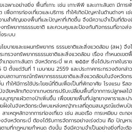
ี่โดยเฉพาะอย่างยิ่ง พื้นที่เกาะ เช่น เกาะพีพี และเกาะลันตา มีก
ีสอร์ต เพื่อการท่องเที่ยวและบริการ ทำให้เกิดปัญหาในด้านต่าง
ำคัญของพื้นที่และปัญหาที่เกิดขึ้น จึงมีความจำเป็นที่ต้องม
้มครองทรัพยากรธรรมชาติ และควบคุมและป้องกันกิจกรรมที่อาจส่งผ
ั้งระบบ
ยบายและแผนทรัพยากร ธรรมชาติและสิ่งแวดล้อม (สผ.) จึงได
รวงทรัพยากรธรรมชาติและสิ่งแวดล้อม เรื่อง กําหนดเขตพื้นที
ําเภอเกาะลันตา จังหวัดกระบี่ พ.ศ. ๒๕๕๙ ซึ่งได้ประกาศในร
 ปี ตั้งแต่วันที่ 1 เมษายน 2559 และประกาศกระทรวงดังกล่าว
สอบสถานการณ์ทรัพยากรธรรมชาติและสิ่งแวดล้อมในจังหวัดกระ
้น ทำให้มีการใช้ประโยชน์ที่ดินเพื่อเป็นที่พักอาศัย โรงแรม รี
ง โดยปัจจัยหลักเกิดจากเกษตรกรปรับเปลี่ยนพื้นที่จากการปลูกผล
ะชาชนบุกรุกแผ้วถางป่าเพิ่มขึ้น เพื่อขยายพื้นที่ปลูกยางพาราแ
ชายฝั่งในจังหวัดกระบี่พบแหล่งหญ้าทะเลที่อุดมสมบูรณ์แต่
 สาเหตุหลักจากการท่องเที่ยว เช่น สมอเรือ การเหยียบ ตะกอ
จังหวัดกระบี่ ต้องได้รับการจัดการอย่างเร่งด่วน คือ ปัญหาน้ำ
ามที่กฎหมายกำหนด ดังนั้น จึงมีความจำเป็นอย่างยิ่งที่จะต้อง