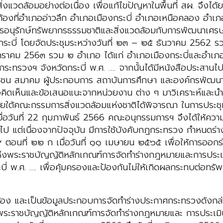
ิ่งแวดล้อมอย่างต่อเนื่อง เพื่อแก้ไขปัญหาในพื้นที่ สผ. จึง
นท้องที่อำเภออ่าวลึก อำเภอเมืองกระบี่ อำเภอเหนือคลอง อำเภ
ารอนุรักษ์ทรัพยากรธรรมชาติและสิ่งแวดล้อมกับการพัฒนาเศรษ
ดกระบี่ โดยจัดประชุมระหว่างวันที่ ๒๓ – ๒๕ ธันวาคม 2562 
ราคม 256๓ รวม ๒ อำเภอ ได้แก่ อำเภอเมืองกระบี่และอำเภออ
ระทรวงฯ จังหวัดกระบี่ พ.ศ. …. จากนั้นได้มีหนังสือประสานไปย
กชน สมาคม ผู้ประกอบการ สถาบันการศึกษา และองค์กรพัฒนา
ข้อคิดเห็นและข้อเสนอแนะจากหน่วยงาน ต่าง ๆ มาวิเคราะห์แล
ยใต้คณะกรรมการสิ่งแวดล้อมแห่งชาติได้พิจารณา ในการประชุมครั
 เมื่อวันที่ 22 กุมภาพันธ์ 2566 คณะอนุกรรมการฯ จึงได้ให้
ป แต่เนื่องจากปัจจุบัน มีการใช้บังคับกฎกระทรวง กำหนดร่างก
ตอนที่ ๒๒ ก เมื่อวันที่ ๑๑ เมษายน ๒๕๖๕ เพื่อให้การออกร่
แห่งพระราชบัญญัติหลักเกณฑ์การจัดทำร่างกฎหมายและการประ
่ พ.ศ. …. เพื่อคุ้มครองและป้องกันไม่ให้เกิดผลกระทบต่อทรัพย
ยวข้อง และเป็นข้อมูลประกอบการจัดทำร่างประกาศกระทรวงดังกล
ระราชบัญญัติหลักเกณฑ์การจัดทำร่างกฎหมายและ การประเมิ