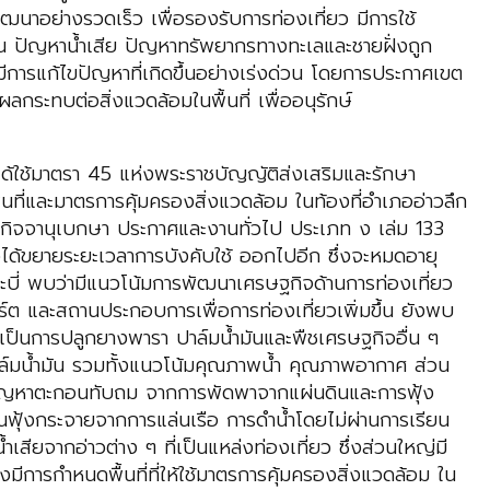
ารพัฒนาอย่างรวดเร็ว เพื่อรองรับการท่องเที่ยว มีการใช้
ๆ เช่น ปัญหาน้ำเสีย ปัญหาทรัพยากรทางทะเลและชายฝั่งถูก
ีการแก้ไขปัญหาที่เกิดขึ้นอย่างเร่งด่วน โดยการประกาศเขต
ลกระทบต่อสิ่งแวดล้อมในพื้นที่ เพื่ออนุรักษ์
้ใช้มาตรา 45 แห่งพระราชบัญญัติส่งเสริมและรักษา
่และมาตรการคุ้มครองสิ่งแวดล้อม ในท้องที่อําเภออ่าวลึก
าชกิจจานุเบกษา ประกาศและงานทั่วไป ประเภท ง เล่ม 133
ได้ขยายระยะเวลาการบังคับใช้ ออกไปอีก ซึ่งจะหมดอายุ
บี่ พบว่ามีแนวโน้มการพัฒนาเศรษฐกิจด้านการท่องเที่ยว
สอร์ต และสถานประกอบการเพื่อการท่องเที่ยวเพิ่มขึ้น ยังพบ
ไม้เป็นการปลูกยางพารา ปาล์มน้ำมันและพืชเศรษฐกิจอื่น ๆ
ละปาล์มน้ำมัน รวมทั้งแนวโน้มคุณภาพน้ำ คุณภาพอากาศ ส่วน
พบปัญหาตะกอนทับถม จากการพัดพาจากแผ่นดินและการฟุ้ง
นฟุ้งกระจายจากการแล่นเรือ การดำน้ำโดยไม่ผ่านการเรียน
เสียจากอ่าวต่าง ๆ ที่เป็นแหล่งท่องเที่ยว ซึ่งส่วนใหญ่มี
มีการกำหนดพื้นที่ที่ให้ใช้มาตรการคุ้มครองสิ่งแวดล้อม ใน