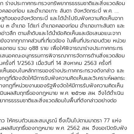
ได้ยก ร่างประกาศกระทรวงทรัพยากรธรรมชาติและสิ่งแวดล้อม
อคลองท่อม และอำเภอเกาะ ลันตา จังหวัดกระบี่ พ.ศ. ….
ฐกิจของจังหวัดกระบี่ และได้นำไปรับฟังความคิดเห็นจาก
รวม ๓ อำเภอ ได้แก่ อำเภอคลองท่อม อำเภอเกาะลันตา และ
่าวลึก ตามลำดับและได้นำข้อคิดเห็นและข้อเสนอแนะจาก
ังจากทุกภาคส่วนที่เกี่ยวข้อง ในพื้นที่ประกอบด้วย หน่วย
เอกชน รวม ๑88 ราย เพื่อให้พิจารณาร่างประกาศกระทร
ะนำเสนอคณะอนุกรรมการพิจารณาการจัดการด้านสิ่งแวดล้อม
้งที่ 1/2563 เมื่อวันที่ 14 สิงหาคม 2563 ครั้งที่
ความเห็นชอบในหลักการของร่างประกาศกระทรวงดังกล่าว และ
ฎที่ต้องจัดให้มีการรับฟังความคิดเห็นและวิเคราะห์ผลกระ
างกฎที่หน่วยงานของรัฐพึงจัดให้มีการรับฟังความคิดเห็น
เมินผลสัมฤทธิ์ของกฎหมาย พ.ศ. ๒๕๖๒ สผ. จึงได้ดำเนิน
ากรธรรมชาติและสิ่งแวดล้อมในพื้นที่ดังกล่าวอย่างต่อ
่าว ให้ครบถ้วนและสมบูรณ์ ซึ่งเป็นไปตามมาตรา 77 แห่ง
นผลสัมฤทธิ์ของกฎหมาย พ.ศ. 2562 สผ. จึงขอเปิดรับฟัง