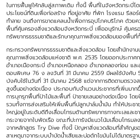
ในการฟื้นฟูให้กลับสู่สภาพเดิม ทั้งนี้ พื้นที่ในจังหวัดกระบ
ประโยชน์ที่ดินเพื่อก่อสร้าง ที่อยู่อาศัย ที่พัก โรงแรม ร
ทำลาย จนถึงการขาดแคลนน้ำเพื่อการอุปโภคบริโภค ด้วยความส
พื้นที่คุ้มครองสิ่งแวดล้อมจังหวัดกระบี่ เพื่ออนุรักษ์ คุ
ทรัพยากรธรรมชาติและรักษาคุณภาพสิ่งแวดล้อมของพื้นที่ท
กระทรวงทรัพยากรธรรมชาติและสิ่งแวดล้อม โดยสำนักงานนโ
คุณภาพสิ่งแวดล้อมแห่งชาติ พ.ศ. 2535 โดยออกประกาศกระท
อําเภอเมืองกระบี่ อําเภอเหนือคลอง อําเภอคลองท่อม และอ
ตอนพิเศษ 76 ง ลงวันที่ 31 มีนาคม 2559 มีผลใช้บังคับ 5
บังคับใช้ในวันที่ 31 มีนาคม 2568 แต่จากการติดตามตรวจ
สูงขึ้นอย่างต่อเนื่อง ประกอบกับจำนวนประชากรที่เพิ่มมากขึ
การบุกรุกพื้นที่ป่าไม้และพื้นที่ ป่าชายเลนอย่างต่อเนื่อ
รวมทั้งการส่งเสริมให้เพิ่มพื้นที่ปลูกปาล์มน้ำมัน ทำให้ปร
ใหญ่อยู่ในระดับดีถึงเสื่อมโทรมด้านทรัพยากรทางทะเลและ
กระจายจากใบพัดเรือ ขณะที่ปะการังมีแนวโน้มเสื่อมโทรมลง
จากหลักสูตร Try Dive ทั้งนี้ ปัญหาสิ่งแวดล้อมที่สำคัญของ
สาเหตุมาจากระบบบำบัดน้ำเสียและบ่อดักไขมันไม่ได้มาตรฐานต