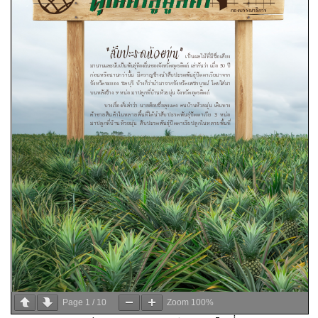
Page
1
/
10
Zoom
100%