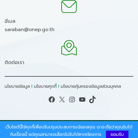
อีเมล
saraban@onep.go.th
ติดต่อเรา
นโยบายข้อมูล
I
นโยบายคุกกี้
I
นโยบายคุ้มครองข้อมูลส่วนบุคคล
Facebook
X
Instagram
YouTube
TikTok
เว็บไซต์นี้ใช้คุกกี้เพื่อปรับปรุงประสบการณ์ของคุณ เราจะถือว่าคุณรับได้
สงวนลิขสิทธิ์ © 2026 - สำนักงานนโยบายและแผน
กับเรื่องนี้ แต่คุณสามารถเลือกไม่รับได้หากต้องการ
ยอมรับ
ทรัพยากรธรรมชาติและสิ่งแวดล้อม.