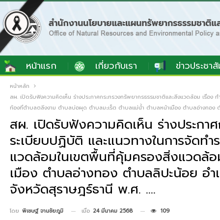
หน้าแรก
เกี่ยวกับเรา
ข่าวประชาสั
หน้าหลัก
สผ. เปิดรับฟังความคิดเห็น ร่างประกาศกระทรวงทรัพยากรธรรมชาติและสิ่งแวดล้อม เรื่อง 
ท้องที่ตำบลตลิ่งงาม ตำบลบ่อผุด ตำบลมะเร็ต ตำบลแม่น้ำ ตำบลหน้าเมือง ตำบลอ่างทอง ตำ
สผ. เปิดรับฟังความคิดเห็น ร่างประกา
ระเบียบปฏิบัติ และแนวทางในการจัดทำ
แวดล้อมในเขตพื้นที่คุ้มครองสิ่งแวดล
เมือง ตำบลอ่างทอง ตำบลลิปะน้อย อำเ
จังหวัดสุราษฎร์ธานี พ.ศ. ….
เมื่อ
24 มีนาคม 2568
109
โดย
พิเชษฐ์ จานชัยภูมิ