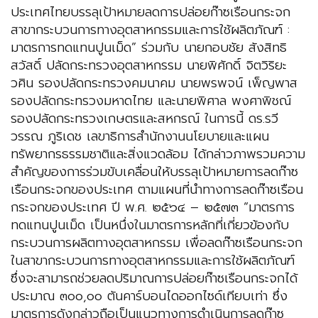
ประเทศไทยบรรลุเป้าหมายลดการปล่อยก๊าซเรือนกระจก
สาขากระบวนการทางอุตสาหกรรมและการใช้ผลิตภัณฑ์ :
มาตรการทดแทนปูนเม็ด” ร่วมกับ นายกอบชัย สังสิทธิ
สวัสดิ์ ปลัดกระทรวงอุตสาหกรรม นายพิศักดิ์ จิตวิริยะ
วศิน รองปลัดกระทรวงคมนาคม นายพรพจน์ เพ็ญพาส
รองปลัดกระทรวงมหาดไทย และนายพิศาล พงศาพิชณ์
รองปลัดกระทรวงเกษตรและสหกรณ์ ในการนี้ ดร.รวี
วรรณ ภูริเดช เลขาธิการสำนักงานนโยบายและแผน
ทรัพยากรธรรมชาติและสิ่งแวดล้อม ได้กล่าวภาพรวมความ
สำคัญของการร่วมขับเคลื่อนให้บรรลุเป้าหมายการลดก๊าซ
เรือนกระจกของประเทศ ตามแผนที่นำทางการลดก๊าซเรือน
กระจกของประเทศ ปี พ.ศ. ๒๕๖๔ – ๒๕๗๓ “มาตรการ
ทดแทนปูนเม็ด เป็นหนึ่งในมาตรการหลักที่เกี่ยวข้องกับ
กระบวนการผลิตทางอุตสาหกรรม เพื่อลดก๊าซเรือนกระจก
ในสาขากระบวนการทางอุตสาหกรรมและการใช้ผลิตภัณฑ์
ซึ่งจะสามารถช่วยลดปริมาณการปล่อยก๊าซเรือนกระจกได้
ประมาณ ๓๐๐,๐๐ ตันคาร์บอนไดออกไซด์เทียบเท่า ซึ่ง
มาตรการดังกล่าวถือเป็นแนวทางการดำเนินการลดก๊าซ