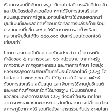
เรือนกระจกที่มีศักยภาพสูง มีเทคโนโลยีการผลิตที่ทันสมัย
และเป็นมิตรต่อสิ่งแวดล้อม หากได้รับการส่งเสริมและ
สนับสนุนจากภาครัฐและเอกชนให้มีการใช้งานผลิตภัณฑ์
ปูนซีเมนต์และผลิตภัณฑ์คอนกรีตที่ลดการปล่อยก๊าซเรือน
กระจกมากยิ่งขึ้น จะช่วยให้ศักยภาพการลดก๊าซเรือน
กระจกเพิ่มขึ้นได้ถึง ๘๕๐,๐๐๐ ตันคาร์บอนไดออกไซด์
เทียบเท่า”
โดยการลงนามบันทึกความเข้าใจดังกล่าว เป็นการผนึก
กำลังของ ๕ กระทรวงและ ๑๖ หน่วยงาน จากภาครัฐ
ภาควิชาชีพ ภาคอุตสาหกรรม และภาคการศึกษา โดยมุ่ง
หวังบรรลุลดการปล่อยก๊าซคาร์บอนไดออกไซด์ (CO
) ได้
2
ไม่น้อยกว่า ๓๐๐,๐๐๐ ตัน CO
ภายในปี พ.ศ. ๒๕๖๕
2
ด้วยการส่งเสริม สนับสนุน และเพิ่มการใช้งานปูนซีเมนต์
และผลิตภัณฑ์คอนกรีตที่ได้มาตรฐาน เป็นมิตรกับสิ่ง
แวดล้อมและลดการปล่อย CO
ซึ่งจะทำให้ประเทศไทย
2
สามารถชะลอและลดผลกระทบ อันเกิดจากการเปลี่ยนแปลง
สภาพภูมิอากาศได้ รวมถึงยังสามารถร่วมกับประชาคมโลก