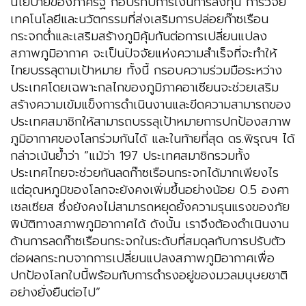
นโยบายของภาครัฐ กอปรกับการเงินการลงทุน การวิจัย
เทคโนโลยีและนวัตกรรมที่ส่งเสริมการปล่อยก๊าซเรือน
กระจกต่ำและเสริมสร้างภูมิคุ้มกันต่อการเปลี่ยนแปลง
สภาพภูมิอากาศ จะเป็นปัจจัยแห่งความสำเร็จที่จะทำให้
ไทยบรรลุตามเป้าหมาย ทั้งนี้ กรอบความร่วมมือระหว่าง
ประเทศโดยเฉพาะกลไกของภูมิภาคอาเซียนจะช่วยเสริม
สร้างความเข้มแข็งการดำเนินงานและขีดความสามารถของ
ประเทศสมาชิกให้สามารถบรรลุเป้าหมายการปกป้องสภาพ
ภูมิอากาศของโลกร่วมกันได้ และในท้ายที่สุด ดร.พิรุณฯ ได้
กล่าวเน้นย้ำว่า “แม้ว่า 197 ประเทศสมาชิกรวมทั้ง
ประเทศไทยจะช่วยกันลดก๊าซเรือนกระจกได้มากเพียงไร
แต่อุณหภูมิของโลกจะยังคงเพิ่มขึ้นอย่างน้อย 0.5 องศา
เซลเซียส ซึ่งยังคงไม่สามารถหยุดยั้งความรุนแรงของภัย
พิบัติทางสภาพภูมิอากาศได้ ดังนั้น เราจึงต้องดำเนินงาน
ด้านการลดก๊าซเรือนกระจกในระดับที่สมดุลกับการปรับตัว
ต่อผลกระทบจากการเปลี่ยนแปลงสภาพภูมิอากาศเพื่อ
ปกป้องโลกใบนี้พร้อมกับการดำรงอยู่ของมวลมนุษยชาติ
อย่างยั่งยืนต่อไป”