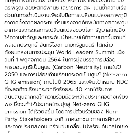
กัมพูชา อินโดนีเซีย มาเลเซีย สิงคโปร์ และเวียดนาม ซึ่ง
ดร.พิรุณ สัยยะสิทธิ์พานิช เลขาธิการ สผ. เน้นย้ำความเร่ง
ด่วนในการดำเนินงานเพื่อรับมือการเปลี่ยนแปลงสภาพภูมิ
อากาศทั้งจากผลกระทบที่รุนแรงจากภัยพิบัติทางสภาพภูมิ
อากาศและกระแสการเปลี่ยนแปลงของโลก รัฐบาลไทยจึง
ให้ความสำคัญและยกระดับเป้าหมายให้ท้าทายมากขึ้นตามที่
พลเอกประยุทธ์ จันทร์โอชา นายกรัฐมนตรี ได้กล่าว
ถ้อยแถลงในการประชุม World Leaders Summit เมื่อ
วันที่ 1 พฤศจิกายน 2564 ในการมุ่งบรรลุการปล่อย
คาร์บอนสุทธิเป็นศูนย์ (Carbon Neutrality) ภายในปี
2050 และการปล่อยก๊าซเรือนกระจกเป็นศูนย์ (Net-zero
GHG emission) ภายในปี 2065 และเพิ่มเป้าหมาย NDC
ที่จะลดก๊าซเรือนกระจกถึงร้อยละ 40 หากได้รับการ
สนับสนุนจากกลไกความร่วมมือระหว่างประเทศอย่างเพียง
พอ ซึ่งจะทำให้ประเทศไทยมุ่งสู่ Net-zero GHG
emission ได้เร็วยิ่งขึ้น โดยการมีส่วนร่วมของ Non-
Party Stakeholders อาทิ ภาคเอกชน ภาคการศึกษา
และภาคประชาสังคม ที่ร่วมขับเคลื่อนไปพร้อมกับกลไกเชิง