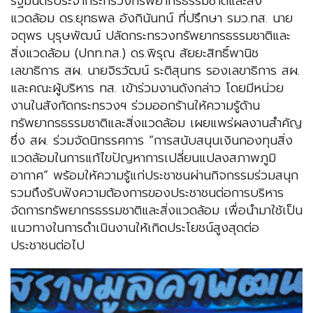
รัฐมนตรีประจำกระทรวงทรัพยากรธรรมชาติและสิ่ง
แวดล้อม ดร.ยุทธพล อังกินันทน์ ที่ปรึกษา รมว.ทส. นาย
จตุพร บุรุษพัฒน์ ปลัดกระทรวงทรัพยากรธรรมชาติและ
สิ่งแวดล้อม (ปกท.ทส.) ดร.พิรุณ สัยยะสิทธิ์พานิช
เลขาธิการ สผ. นายจิรวัฒน์ ระติสุนทร รองเลขาธิการ สผ.
และคณะผู้บริหาร ทส. เข้าร่วมงานดังกล่าว โดยมีหน่วย
งานในสังกัดกระทรวงฯ ร่วมออกร้านให้ความรู้ด้าน
ทรัพยากรธรรมชาติและสิ่งแวดล้อม เผยแพร่ผลงานสำคัญ
ซึ่ง สผ. ร่วมจัดนิทรรศการ “การสนับสนุนเงินกองทุนสิ่ง
แวดล้อมในการแก้ไขปัญหาการเปลี่ยนแปลงสภาพภูมิ
อากาศ” พร้อมให้ความรู้แก่ประชาชนผ่านกิจกรรมร่วมสนุก
รวมถึงรับฟังความต้องการของประชาชนต่อการบริหาร
จัดการทรัพยากรธรรมชาติและสิ่งแวดล้อม เพื่อนำมาใช้เป็น
แนวทางในการดำเนินงานให้เกิดประโยชน์สูงสุดต่อ
ประชาชนต่อไป