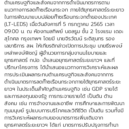
ด้านเศรษฐกิจและสังคมจากการดำเนินมาตรการตาม
แนวทางการลดก๊าซเรือนกระจก ภายใต้ยุทธศาสตร์ระยะยาว
ในการพัฒนาแบบปล่อยก๊าซเรือนกระจกต่ำของประเทศ
(LT-LEDS) เมื่อวันอังคารที่ 5 กรกฎาคม 2565 เวลา
09.00 น. ณ ห้องกมลทิพย์ บอลรูม ชั้น 2 โรงแรม เดอะ
สุโกศล กรุงเทพฯ โดยมี นายจิรวัฒน์ ระติสุนทร รอง
เลขาธิการ สผ. ให้เกียรติกล่าวเปิดการประชุม นายธีรพงษ์
เหล่าพงษ์พิชญ์ ผู้อำนวยการกลุ่มงานนโยบายและ
ยุทธศาสตร์ กปอ. นำเสนอยุทธศาสตร์ระยะยาวฯ และที่
ปรึกษาโครงการ ได้นำเสนอแนวทางการวิเคราะห์และผล
การประเมินผลกระทบด้านเศรษฐกิจและสังคมจากการ
ดำเนินมาตรการลดก๊าซเรือนกระจกภายใต้ยุทธศาสตร์ระยะ
ยาวฯ ในประเด็นสำคัญด้านเศรษฐกิจ เช่น GDP รายได้
และการลงทุนของรัฐ การกระจายรายได้ เป็นต้น ด้าน
สังคม เช่น การจ้างงานและอาชีพ การศึกษาและการพัฒนา
ทุนมนุษย์ รูปแบบการบริโภคและวิถีชีวิต เป็นต้น รวมทั้งมี
การวิเคราะห์ผลกระทบของมาตรการเพิ่มเติมจาก
ยุทธศาสตร์ระยะยาวฯ ได้แก่ มาตรการปรับปรุงการทำนา