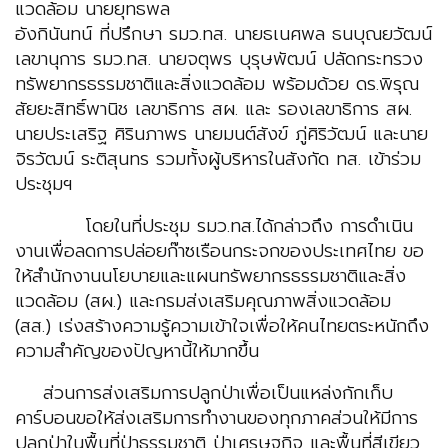
แวดล้อม นายยุทธพล
อังกินันทน์ ที่ปรึกษา รมว.ทส. นายธเนศพล ธนบุณยวัฒน์
เลขานุการ รมว.ทส. นายจตุพร บุรุษพัฒน์ ปลัดกระทรวง
ทรัพยากรธรรมชาติและสิ่งแวดล้อม พร้อมด้วย ดร.พิรุณ
สัยยะสิทธิ์พานิช เลขาธิการ สผ. และ รองเลขาธิการ สผ.
นายประเสริฐ ศิรินภาพร นายมนต์สังข์ ภู่ศิริวัฒน์ และนาย
จิรวัฒน์ ระติสุนทร รวมทั้งผู้บริหารในสังกัด ทส. เข้าร่วม
ประชุมฯ
โดยในที่ประชุม รมว.ทส.ได้กล่าวถึง การดำเนิน
งานเพื่อลดการปล่อยก๊าซเรือนกระจกของประเทศไทย ขอ
ให้สำนักงานนโยบายและแผนทรัพยากรธรรมชาติและสิ่ง
แวดล้อม (สผ.) และกรมส่งเสริมคุณภาพสิ่งแวดล้อม
(สส.) เร่งสร้างความรู้ความเข้าใจเพื่อให้คนไทยตระหนักถึง
ความสำคัญของปัญหานี้ให้มากขึ้น
ส่วนการส่งเสริมการปลูกป่าเพื่อเป็นแหล่งกักเก็บ
คาร์บอนขอให้ส่งเสริมการทำงานของทุกภาคส่วนให้มีการ
ปลูกป่าในพื้นที่ป่าธรรมชาติ ป่าเศรษฐกิจ และพื้นที่สีเขียว