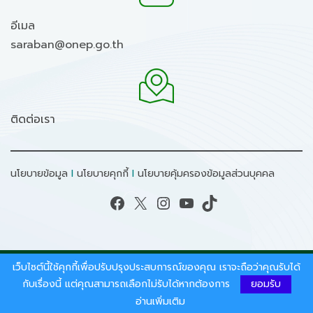
อีเมล
saraban@onep.go.th
ติดต่อเรา
นโยบายข้อมูล
I
นโยบายคุกกี้
I
นโยบายคุ้มครองข้อมูลส่วนบุคคล
Facebook
X
Instagram
YouTube
TikTok
เว็บไซต์นี้ใช้คุกกี้เพื่อปรับปรุงประสบการณ์ของคุณ เราจะถือว่าคุณรับได้
สงวนลิขสิทธิ์ © 2026 - สำนักงานนโยบายและแผน
ทรัพยากรธรรมชาติและสิ่งแวดล้อม.
กับเรื่องนี้ แต่คุณสามารถเลือกไม่รับได้หากต้องการ
ยอมรับ
อ่านเพิ่มเติม