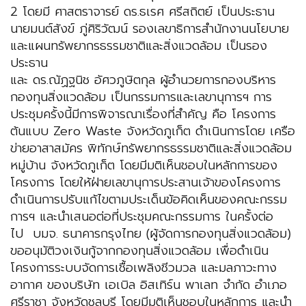
2 โดยมี ศาสตราจารย์ ดร.ธเรศ ศรีสถิตย์ เป็นประธาน
นายมนต์สังข์ ภู่ศิริวัฒน์ รองเลขาธิการสำนักงานนโยบาย
และแผนทรัพยากรธรรมชาติและสิ่งแวดล้อม เป็นรอง
ประธาน
และ ดร.ณัฏฐนิช อัศวภูษิตกุล ผู้อำนวยการกองบริหาร
กองทุนสิ่งแวดล้อม เป็นกรรมการและเลขานุการฯ การ
ประชุมครั้งนี้มีการพิจารณาเรื่องที่สำคัญ คือ โครงการ
ต้นแบบ Zero Waste จังหวัดภูเก็ต ดำเนินการโดย เครือ
ข่ายอาสาสมัคร พิทักษ์ทรัพยากรธรรมชาติและสิ่งแวดล้อม
หมู่บ้าน จังหวัดภูเก็ต โดยมีมติเห็นชอบในหลักการของ
โครงการ โดยให้ฝ่ายเลขานุการประสานเจ้าของโครงการ
ดำเนินการปรับแก้ไขตามประเด็นข้อคิดเห็นของคณะกรรม
การฯ และนำเสนอต่อที่ประชุมคณะกรรมการ ในครั้งต่อ
ไป บมจ. ธนาคารกรุงไทย (ผู้จัดการกองทุนสิ่งแวดล้อม)
ขออนุมัติวงเงินกู้จากกองทุนสิ่งแวดล้อม เพื่อดำเนิน
โครงการระบบจัดการเชื้อเพลิงชีวมวล และมลภาวะทาง
อากาศ ของบริษัท เอเบิล อิสเทิร์น พาเลท จำกัด อำเภอ
ศรีราชา จังหวัดชลบุรี โดยมีมติเห็นชอบในหลักการ และนำ