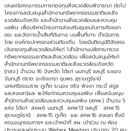
เสนอต่อคณะกรรมการกองทุนสิ่งแวดล้อมพิจารณา ต่อไป
โครงการสนับสนุนสำนักงานทรัพยากรธรรมชาติและสิ่ง
แวดล้อมจังหวัด และสำนักงานสิ่งแวดล้อมและควบคุม
มลพิษ เพื่อบริหารโครงการส่งเสริมชุมชนในการคัดแยก
ขยะ และจัดการน้ำเสียที่ต้นทาง บนพื้นที่เกาะ ดำเนินการ
โดย องค์กรปกครองส่วนท้องถิ่น โดยมีมติอนุมัติจัดสรร
เงินกองทุนสิ่งแวดล้อมให้แก่ 1.สำนักงานปลัดกระทรวง
ทรัพยากรธรรมชาติและสิ่งแวดล้อม เพื่อสนับสนุนให้แก่
สำนักงานทรัพยากรธรรมชาติและสิ่งแวดล้อมจังหวัด
(ทสจ.) จำนวน 16 จังหวัด ได้แก่ นนทบุรี ชลบุรี ระยอง
จันทบุรี ตราด ฉะเชิงเทรา ชุมพร สุราษฎร์ธานี
นครศรีธรรมราช ภูเก็ต ระนอง ตรัง พังงา กระบี่ สตูล
และสงขลา)และ ๒.ให้แก่กรมควบคุมมลพิษ เพื่อสนับสนุน
สำนักงานสิ่งแวดล้อมและควบคุมมลพิษ (สคพ.) จำนวน 5
แห่ง ได้แก่ สคผ.6 นนทบุรี สคพ.13 ชลบุรี สคพ.15
สุราษฎร์ธานี สคพ.15 ภูเก็ต และ สคพ.16 สงขลา ซึ่งมี
คณะอนุกรรมการฯ และเจ้าหน้าที่ สผ. เข้าร่วม ณ ห้อง
ประชุมและผ่านระบบ Webex Meeting ประมาณ 20 คน