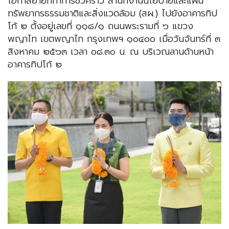
โอกาสย้ายที่ทำการชั่วคราว สำนักงานนโยบายและแผน
ทรัพยากรธรรมชาติและสิ่งแวดล้อม (สผ.) ไปยังอาคารทิป
โก้ ๒ ตั้งอยู่เลขที่ ๑๑๘/๑ ถนนพระรามที่ ๖ แขวง
พญาไท เขตพญาไท กรุงเทพฯ ๑๐๔๐๐ เมื่อวันจันทร์ที่ ๓
สิงหาคม ๒๕๖๓ เวลา ๐๘.๓๐ น. ณ บริเวณลานด้านหน้า
อาคารทิปโก้ ๒