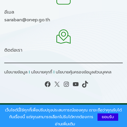
อีเมล
saraban@onep.go.th
ติดต่อเรา
นโยบายข้อมูล
I
นโยบายคุกกี้
I
นโยบายคุ้มครองข้อมูลส่วนบุคคล
Facebook
X
Instagram
YouTube
TikTok
เว็บไซต์นี้ใช้คุกกี้เพื่อปรับปรุงประสบการณ์ของคุณ เราจะถือว่าคุณรับได้
สงวนลิขสิทธิ์ © 2026 - สำนักงานนโยบายและแผน
ทรัพยากรธรรมชาติและสิ่งแวดล้อม.
กับเรื่องนี้ แต่คุณสามารถเลือกไม่รับได้หากต้องการ
ยอมรับ
อ่านเพิ่มเติม