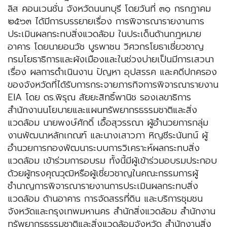
ลิส คอนเวนชั่น จังหวัดนนทบุรี โดยวันที่ ๓๑ กรกฎาคม
๒๕๖๓ ได้มีการบรรยายเรื่อง การพิจารณารายงานการ
ประเมินผลกระทบสิ่งแวดล้อม ในประเด็นด้านกฎหมาย
อาคาร โดยนายอนวัช บูรพาชน วิศวกรโยธาเชี่ยวชาญ
กรมโยธาธิการและผังเมืองและในช่วงบ่ายเป็นมีการเสวนา
เรื่อง ผลการดำเนินงาน ปัญหา อุปสรรค และคดีปกครอง
ของจังหวัดที่ได้รับการกระจายภารกิจการพิจารณารายงาน
EIA โดย ดร.พิรุณ สัยยะสิทธิ์พานิช รองเลขาธิการ
สำนักงานนโยบายและแผนทรัพยากรธรรมชาติและสิ่ง
แวดล้อม นายพงษ์ศักดิ์ เอื้อสุวรรณา ผู้อำนวยการกลุ่ม
งานพัฒนาหลักเกณฑ์ และนางเสาวภา หิญชีระนันทน์ ผู้
อำนวยการกองพัฒนาระบบการวิเคราะห์ผลกระทบสิ่ง
แวดล้อม เข้าร่วมการอบรม ทั้งนี้มีผู้เข้าร่วมอบรมประกอบ
ด้วยผู้ทรงคุณวุฒิหรือผู้เชี่ยวชาญในคณะกรรมการผู้
ชำนาญการพิจารณารายงานการประเมินผลกระทบสิ่ง
แวดล้อม ด้านอาคาร การจัดสรรที่ดิน และบริการชุมชน
จังหวัดและกรุงเทพมหานคร สำนักสิ่งแวดล้อม สำนักงาน
ทรัพยากรธรรมชาติและสิ่งแวดล้อมจังหวัด สำนักงานสิ่ง