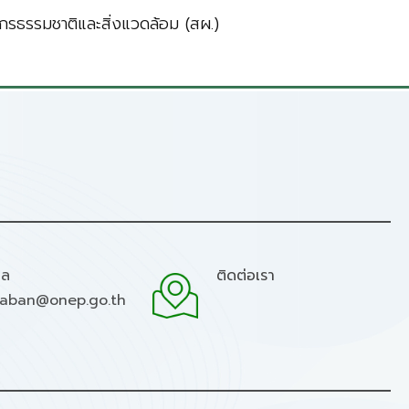
รธรรมชาติและสิ่งแวดล้อม (สผ.)
มล
ติดต่อเรา
raban@onep.go.th