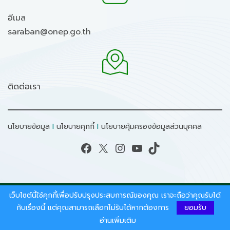
อีเมล
saraban@onep.go.th
ติดต่อเรา
นโยบายข้อมูล
I
นโยบายคุกกี้
I
นโยบายคุ้มครองข้อมูลส่วนบุคคล
Facebook
X
Instagram
YouTube
TikTok
เว็บไซต์นี้ใช้คุกกี้เพื่อปรับปรุงประสบการณ์ของคุณ เราจะถือว่าคุณรับได้
สงวนลิขสิทธิ์ © 2026 - สำนักงานนโยบายและแผน
ทรัพยากรธรรมชาติและสิ่งแวดล้อม.
กับเรื่องนี้ แต่คุณสามารถเลือกไม่รับได้หากต้องการ
ยอมรับ
อ่านเพิ่มเติม