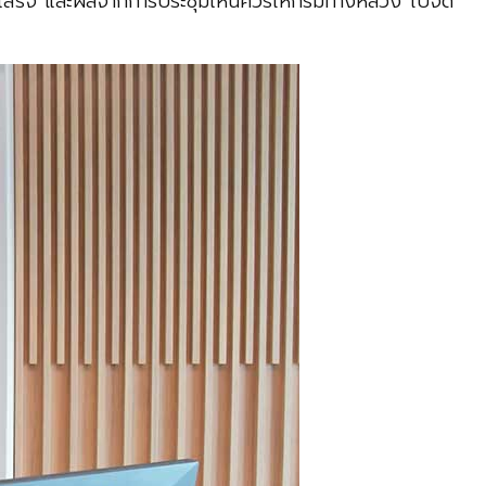
้วเสร็จ และผลจากการประชุมเห็นควรให้กรมทางหลวง ไปจัด