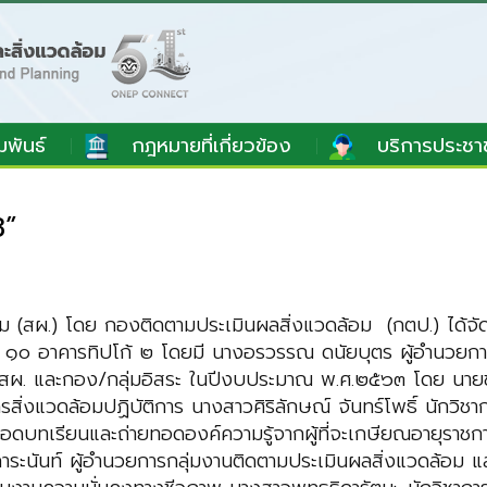
มพันธ์
กฎหมายที่เกี่ยวข้อง
บริการประชา
3”
 (สผ.) โดย กองติดตามประเมินผลสิ่งแวดล้อม (กตป.) ได้จั
๑๐ อาคารทิปโก้ ๒ โดยมี นางอรวรรณ ดนัยบุตร ผู้อำนวยกา
 สผ. และกอง/กลุ่มอิสระ ในปีงบประมาณ พ.ศ.๒๕๖๓ โดย นายชา
่งแวดล้อมปฏิบัติการ นางสาวศิริลักษณ์ จันทร์โพธิ์ นักวิช
การถอดบทเรียนและถ่ายทอดองค์ความรู้จากผู้ที่จะเกษียณอายุร
ระนันท์ ผู้อำนวยการกลุ่มงานติดตามประเมินผลสิ่งแวดล้อม 