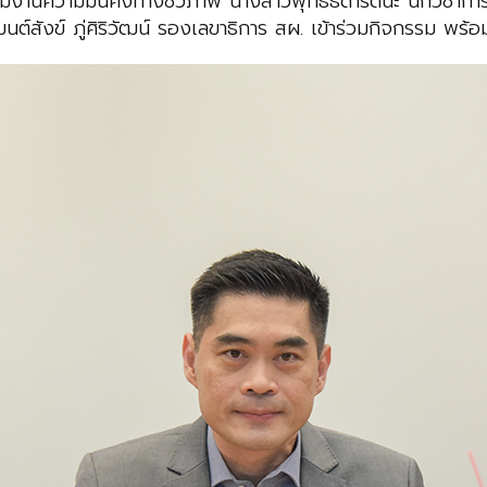
่มงานความมั่นคงทางชีวภาพ นางสาวพุทธธิดารัตนะ นักวิชากา
มนต์สังข์ ภู่ศิริวัฒน์ รองเลขาธิการ สผ. เข้าร่วมกิจกรรม พร