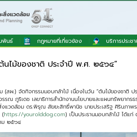
มพันธ์
กฎหมายที่เกี่ยวข้อง
บริการประชา
“ต้นไม้ของชาติ ประจำปี พ.ศ. ๒๕๖๔”
(สผ.) จัดกิจกรรมมอบกล้าไม้ เนื่องในวัน “ต้นไม้ของชาติ 
ีวรรณ ภูริเดช เลขาธิการสำนักงานนโยบายและแผนทรัพยากรธรร
วดล้อม ดร.พิรุณ สัยยะสิทธิ์พานิช นายประเสริฐ ศิรินภาพร แล
 (
https://yourolddog.com
) เป็นประธานมอบกล้าไม้ ได้แก่ ต
าพคม ๒๕๖๔