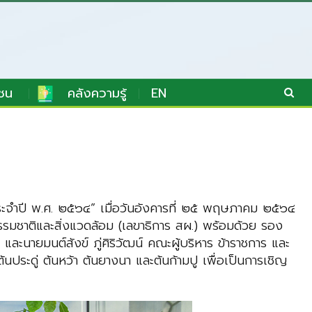
ชน
คลังความรู้
EN
ประจำปี พ.ศ. ๒๕๖๔” เมื่อวันอังคารที่ ๒๕ พฤษภาคม ๒๕๖๔
มชาติและสิ่งแวดล้อม (เลขาธิการ สผ.) พร้อมด้วย รอง
ะนายมนต์สังข์ ภู่ศิริวัฒน์ คณะผู้บริหาร ข้าราชการ และ
้นประดู่ ต้นหว้า ต้นยางนา และต้นก้ามปู เพื่อเป็นการเชิญ