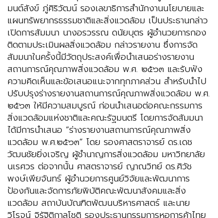
มนต์สังข์ ภู่ศิริวัฒน์ รองเลขาธิการสำนักงานนโยบายและ
แผนทรัพยากรธรรมชาติและสิ่งแวดล้อม เป็นประธานกล่าว
เปิดการสัมมนา นางอรวรรณ ดนัยบุตร ผู้อำนวยการกอง
ติดตามประเมินผลสิ่งแวดล้อม กล่าวรายงาน ซึ่งการจัด
สัมมนาในครั้งนี้มีวัตถุประสงค์เพื่อนำเสนอร่างรายงาน
สถานการณ์คุณภาพสิ่งแวดล้อม พ.ศ. ๒๕๖๓ และรับฟัง
ความคิดเห็นและข้อเสนอแนะจากทุกภาคส่วน สำหรับนำไป
ปรับปรุงร่างรายงานสถานการณ์คุณภาพสิ่งแวดล้อม พ.ศ.
๒๕๖๓ ให้มีความสมบูรณ์ ก่อนนำเสนอต่อคณะกรรมการ
สิ่งแวดล้อมแห่งชาติและคณะรัฐมนตรี โดยการจัดสัมมนา
ได้มีการนำเสนอ “ร่างรายงานสถานการณ์คุณภาพสิ่ง
แวดล้อม พ.ศ.๒๕๖๓” โดย รองศาสตราจารย์ ดร.เดช
วัฒนชัยยิ่งเจริญ ผู้ชำนาญการสิ่งแวดล้อม มหาวิทยาลัย
นเรศวร ต่อจากนั้น ศาสตราจารย์ ญาณวิทย์ ดร.ศิวัช
พงษ์เพียจันทร์ ผู้อำนวยการศูนย์วิจัยและพัฒนาการ
ป้องกันและจัดการภัยพิบัติคณะพัฒนาสังคมและสิ่ง
แวดล้อม สถาบันบัณฑิตพัฒนบริหารศาสตร์ และนาย
วิโรจน์ จิรัฐิติกาลโชติ รองประธานกรรมการหอการค้าไทย