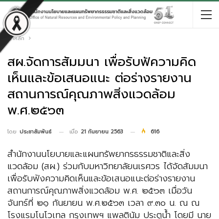
หน้าหลัก
สผ.จัดการสัมมนา เพื่อรับฟัความคิด
เห็นและข้อเสนอแนะ ต่อร่างรายงาน
สถานการณ์คุณภาพสิ่งแวดล้อม
พ.ศ.๒๕๖๓
เมื่อ
21 กันยายน 2563
616
โดย
ประชาสัมพันธ์
สำนักงานนโยบายและแผนทรัพยากรธรรมชาติและสิ่ง
แวดล้อม (สผ.) ร่วมกับมหาวิทยาลัยนเรศวร ได้จัดสัมมนา
เพื่อรับฟังความคิดเห็นและข้อเสนอแนะต่อร่างรายงาน
สถานการณ์คุณภาพสิ่งแวดล้อม พ.ศ. ๒๕๖๓ เมื่อวัน
จันทร์ที่ ๒๑ กันยายน พ.ศ.๒๕๖๓ เวลา ๙.๓๐ น. ณ ณ
โรงแรมโนโวเทล กรุงเทพฯ แพลตินัม ประตูน้ำ โดยมี นาย