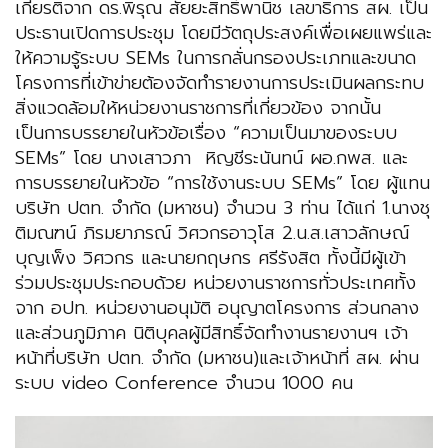
เกียรติจาก ดร.พิรุณ สัยยะสิทธิ์พานิช เลขาธิการ สผ. เป็น
ประธานเปิดการประชุม โดยมีวัตถุประสงค์เพื่อเผยแพร่และ
ให้ความรู้ระบบ SEMs ในการกลั่นกรองประเภทและขนาด
โครงการที่เข้าข่ายต้องจัดทำรายงานการประเมินผลกระทบ
สิ่งแวดล้อมให้หน่วยงานราชการที่เกี่ยวข้อง จากนั้น
เป็นการบรรยายในหัวข้อเรื่อง “ความเป็นมาของระบบ
SEMs” โดย นางเสาวภา หิญชีระนันทน์ ผอ.กพส. และ
การบรรยายในหัวข้อ “การใช้งานระบบ SEMs” โดย ผู้แทน
บริษัท ปตท. จำกัด (มหาชน) จำนวน 3 ท่าน ได้แก่ 1.นางชุ
ติมณฑน์ ภิรมยาภรณ์ วิศวกรอาวุโส 2.น.ส.เสาวลักษณ์
บุญเพ็ง วิศวกร และนายกฤษกร ศรีรังสิต ทั้งนี้มีผู้เข้า
ร่วมประชุมประกอบด้วย หน่วยงานราชการทั่วประเทศทั้ง
จาก อปท. หน่วยงานอนุมัติ อนุญาตโครงการ ส่วนกลาง
และส่วนภูมิภาค นิติบุคลผู้มีสิทธิ์จัดทำงานรายงานฯ เจ้า
หน้าที่บริษัท ปตท. จำกัด (มหาชน)และเจ้าหน้าที่ สผ. ผ่าน
ระบบ video Conference จำนวน 1000 คน