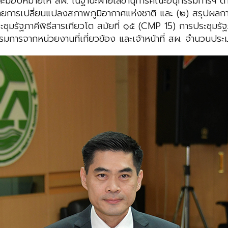
บหมายให้ สผ. ในฐานะฝ่ายเลขานุการคณะอนุกรรมการฯ ดำเน
การเปลี่ยนแปลงสภาพภูมิอากาศแห่งชาติ และ (๒) สรุปผลกา
ุมรัฐภาคีพิธีสารเกียวโต สมัยที่ ๑๕ (CMP 15) การประชุมรั
รรมการจากหน่วยงานที่เกี่ยวข้อง และเจ้าหน้าที่ สผ. จำนวนปร