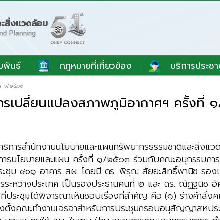
มพันธ์
กฎหมายที่เกี่ยวข้อง
บริการประชา
ี่ ๑/๒๕๖๓
รเปลี่ยนแปลงสภาพภูมิอากาศฯ ครั้งที่
เลขาธิการสำนักงานนโยบายและแผนทรัพยากรธรรมชาติและสิ่งแว
การนโยบายและแผน ครั้งที่ ๑/๒๕๖๓ ร่วมกับคณะอนุกรรมการก
ะชุม ๔๐๑ อาคาร สผ. โดยมี ดร. พิรุณ สัยยะสิทธิ์พานิช รอ
รระหว่างประเทศ เป็นรองประธานคนที่ ๒ และ ดร. ณัฏฐนิช อั
่งที่ประชุมได้พิจารณาเห็นชอบเรื่องที่สำคัญ คือ (๑) ร่างคำ
แต่งตั้งคณะทำงานเจรจาสำหรับการประชุมกรอบอนุสัญญาสหประช