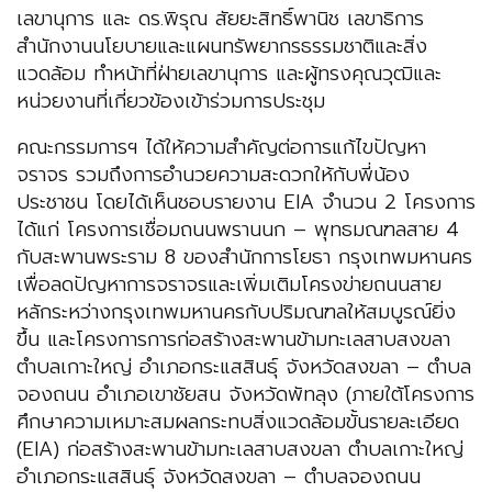
เลขานุการ และ ดร.พิรุณ สัยยะสิทธิ์พานิช เลขาธิการ
สำนักงานนโยบายและแผนทรัพยากรธรรมชาติและสิ่ง
แวดล้อม ทำหน้าที่ฝ่ายเลขานุการ และผู้ทรงคุณวุฒิและ
หน่วยงานที่เกี่ยวข้องเข้าร่วมการประชุม
คณะกรรมการฯ ได้ให้ความสำคัญต่อการแก้ไขปัญหา
จราจร รวมถึงการอำนวยความสะดวกให้กับพี่น้อง
ประชาชน โดยได้เห็นชอบรายงาน EIA จำนวน 2 โครงการ
ได้แก่ โครงการเชื่อมถนนพรานนก – พุทธมณฑลสาย 4
กับสะพานพระราม 8 ของสำนักการโยธา กรุงเทพมหานคร
เพื่อลดปัญหาการจราจรและเพิ่มเติมโครงข่ายถนนสาย
หลักระหว่างกรุงเทพมหานครกับปริมณฑลให้สมบูรณ์ยิ่ง
ขึ้น และโครงการการก่อสร้างสะพานข้ามทะเลสาบสงขลา
ตำบลเกาะใหญ่ อำเภอกระแสสินธุ์ จังหวัดสงขลา – ตำบล
จองถนน อำเภอเขาชัยสน จังหวัดพัทลุง (ภายใต้โครงการ
ศึกษาความเหมาะสมผลกระทบสิ่งแวดล้อมขั้นรายละเอียด
(EIA) ก่อสร้างสะพานข้ามทะเลสาบสงขลา ตำบลเกาะใหญ่
อำเภอกระแสสินธุ์ จังหวัดสงขลา – ตำบลจองถนน