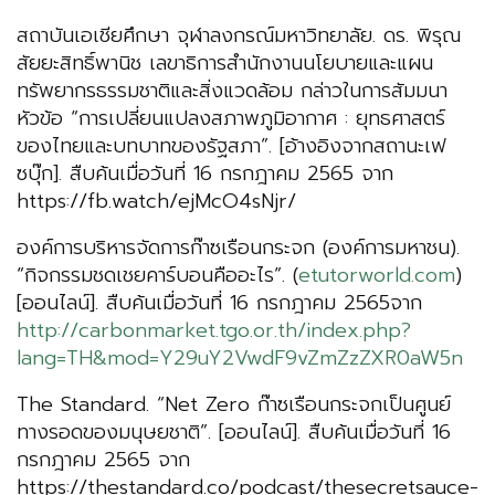
สถาบันเอเชียศึกษา จุฬาลงกรณ์มหาวิทยาลัย. ดร. พิรุณ
สัยยะสิทธิ์พานิช เลขาธิการสำนักงานนโยบายและแผน
ทรัพยากรธรรมชาติและสิ่งแวดล้อม กล่าวในการสัมมนา
หัวข้อ “การเปลี่ยนแปลงสภาพภูมิอากาศ : ยุทธศาสตร์
ของไทยและบทบาทของรัฐสภา”. [อ้างอิงจากสถานะเฟ
ซบุ๊ก]. สืบค้นเมื่อวันที่ 16 กรกฎาคม 2565 จาก
https://fb.watch/ejMcO4sNjr/
องค์การบริหารจัดการก๊าซเรือนกระจก (องค์การมหาชน).
“กิจกรรมชดเชยคาร์บอนคืออะไร”. (
etutorworld.com
)
[ออนไลน์]. สืบค้นเมื่อวันที่ 16 กรกฎาคม 2565จาก
http://carbonmarket.tgo.or.th/index.php?
lang=TH&mod=Y29uY2VwdF9vZmZzZXR0aW5n
The Standard. “Net Zero ก๊าซเรือนกระจกเป็นศูนย์
ทางรอดของมนุษยชาติ”. [ออนไลน์]. สืบค้นเมื่อวันที่ 16
กรกฎาคม 2565 จาก
https://thestandard.co/podcast/thesecretsauce-