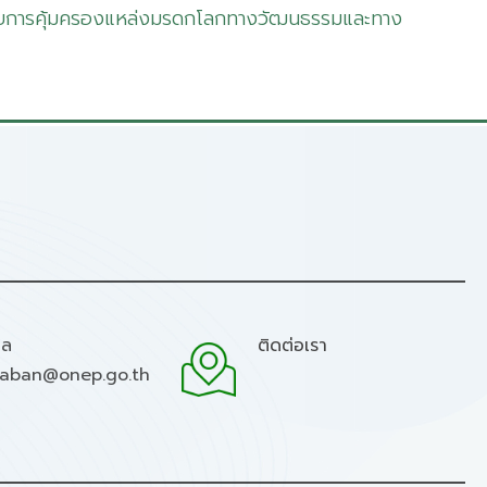
้วยการคุ้มครองแหล่งมรดกโลกทางวัฒนธรรมและทาง
มล
ติดต่อเรา
raban@onep.go.th