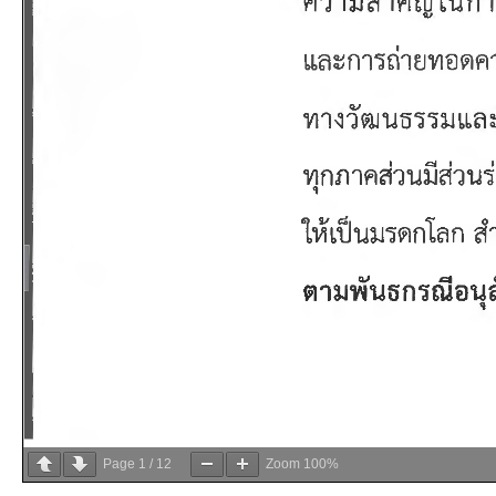
Page
1
/
12
Zoom
100%