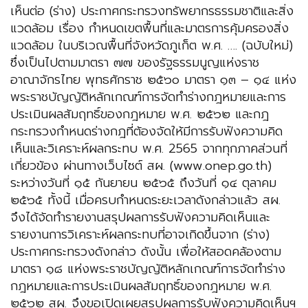
เห็นต่อ (ร่าง) ประกาศกระทรวงทรัพยากรธรรมชาติและสิ่ง
แวดล้อม เรื่อง กำหนดเขตพื้นที่และมาตรการคุ้มครองสิ่ง
แวดล้อม ในบริเวณพื้นที่จังหวัดภูเก็ต พ.ศ. …. (ฉบับใหม่)
ซึ่งเป็นไปตามมาตรา ๗๗ ของรัฐธรรมนูญแห่งราช
อาณาจักรไทย พุทธศักราช ๒๕๖๐ มาตรา ๑๓ – ๑๔ แห่ง
พระราชบัญญัติหลักเกณฑ์การจัดทำร่างกฎหมายและการ
ประเมินผลสัมฤทธิ์ของกฎหมาย พ.ศ. ๒๕๖๒ และกฎ
กระทรวงกำหนดร่างกฎที่ต้องจัดให้มีการรับฟังความคิด
เห็นและวิเคราะห์ผลกระทบ พ.ศ. 2565 จากทุกภาคส่วนที่
เกี่ยวข้อง ผ่านทางเว็บไซต์ สผ. (www.onep.go.th)
ระหว่างวันที่ ๑๕ กันยายน ๒๕๖๕ ถึงวันที่ ๑๔ ตุลาคม
๒๕๖๕ ทั้งนี้ เมื่อครบกำหนดระยะเวลาดังกล่าวแล้ว สผ.
จึงได้จัดทำรายงานสรุปผลการรับฟังความคิดเห็นและ
รายงานการวิเคราะห์ผลกระทบที่อาจเกิดขึ้นจาก (ร่าง)
ประกาศกระทรวงดังกล่าว ดังนั้น เพื่อให้สอดคล้องตาม
มาตรา ๑๘ แห่งพระราชบัญญัติหลักเกณฑ์การจัดทำร่าง
กฎหมายและการประเมินผลสัมฤทธิ์ของกฎหมาย พ.ศ.
๒๕๖๒ สผ. จึงขอเปิดเผยสรุปผลการรับฟังความคิดเห็นฯ