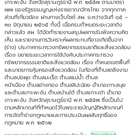
เกาะพะงัน จังหวัดสุราษฎร์ธานี พ.ศ. ๒๕๕๗ ตามมาตรา
๗๗ ของรัฐธรรมนูญแห่งราชอาณาจักรไทย จากทุกภาค
ส่วนที่เกี่ยวข้อง ผ่านทางเว็บไซต์ สผ. ระหว่างวันที่ ๑๕ –
๓๐ มิถุนายน ๒๕๖๕ ทั้งนี้ เมื่อครบกำหนดระยะเวลาดัง
กล่าวแล้ว สผ. ได้จัดทำรายงานสรุปผลการรับฟังความคิด
เห็น และรายงานการวิเคราะห์ผลกระทบที่อาจเกิดขึ้นจาก
(ร่าง) ประกาศกระทรวงทรัพยากรธรรมชาติและสิ่งแวดล้อม
เรื่อง ขยายระยะเวลาการใช้บังคับประกาศกระทรวง
ทรัพยากรธรรมชาติและสิ่งแวดล้อม เรื่อง กำหนดเขตพื้นที่
และมาตรการคุ้มครองสิ่งแวดล้อม ในท้องที่ตำบลตลิ่งงาม
ตำบลบ่อผุด ตำบลมะเร็ต ตำบลแม่น้ำ ตำบล
หน้าเมือง ตำบลอ่างทอง ตำบลลิปะน้อย อำเภอเกาะสมุย
และตำบลเกาะพะงัน ตำบลบ้านใต้ ตำบลเกาะเต่า อำเภอ
เกาะพะงัน จังหวัดสุราษฎร์ธานี พ.ศ. ๒๕๕๗ ซึ่งเป็นไป
ตามหลักเกณฑ์ที่กำหนดไว้ในพระราชบัญญัติหลักเกณฑ์
การจัดทำร่างกฎหมายและการประเมินผลสัมฤทธิ์ของ
กฎหมาย พ.ศ. ๒๕๖๒