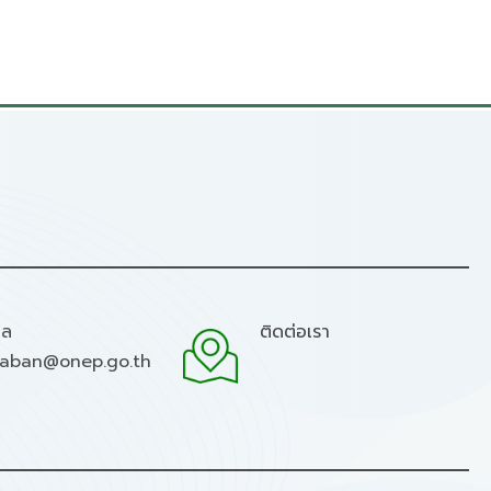
มล
ติดต่อเรา
raban@onep.go.th