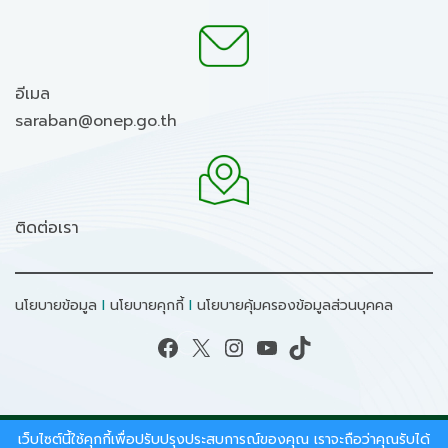
อีเมล
saraban@onep.go.th
ติดต่อเรา
นโยบายข้อมูล
I
นโยบายคุกกี้
I
นโยบายคุ้มครองข้อมูลส่วนบุคคล
Facebook
X
Instagram
YouTube
TikTok
เว็บไซต์นี้ใช้คุกกี้เพื่อปรับปรุงประสบการณ์ของคุณ เราจะถือว่าคุณรับได้
สงวนลิขสิทธิ์ © 2026 - สำนักงานนโยบายและแผน